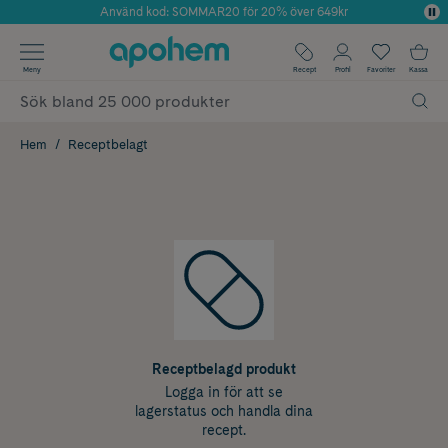
Använd kod: SOMMAR20 för 20% över 649kr
Årets Butik 2025 inom Skönhet
✓ Fri frakt
Meny
Recept
Profil
Favoriter
Kassa
✓ Rådgivning från farmaceuter & hudterapeuter
✓ Poäng på alla köp*
Hem
Receptbelagt
Receptbelagd produkt
Logga in för att se
lagerstatus och handla dina
recept.