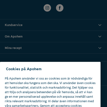
Kundservice
Om Apohem
Mina recept
Ladda ner vår app
Cookies på Apohem
På Apohem använder vi oss av cookies som är nödvändiga för
att hemsidan ska fungera som den ska. Vi använder även cookies
för funktionalitet, statistik och marknadsföring. Det hjälper oss
att följa och analysera beteenden på vår hemsida, så att vi kan
ge en mer personaliserad upplevelse och anpassa innehåll samt
Apotek med tillstånd
rikta relevant marknadsföring. Vi delar även informationen med
av Läkemedelsverket
våra samarbetspartners. Genom att acceptera cookies