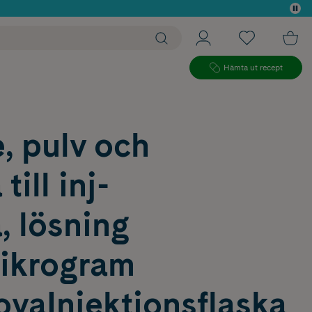
 köp*
Hämta ut recept
, pulv och
till inj-
, lösning
ikrogram
vaInjektionsflaska