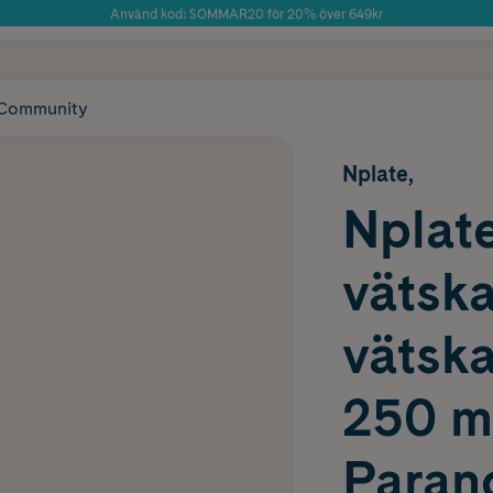
Använd kod: SOMMAR20 för 20% över 649kr
Årets Butik 2025 inom Skönhet
 frakt
✓ Rådgivning från farmaceuter & hudterapeuter
✓ Poäng på alla
Community
Nplate,
Nplate
vätska 
vätska
250 m
Parano