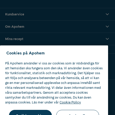
Kundservice
Om Apohem
Mina recept
Cookies på Apohem
Ladda ner vår app
På Apohem använder vi oss av cookies som är nödvändiga för
att hemsidan ska fungera som den ska. Vi använder även cookies
för funktionalitet, statistik och marknadsföring. Det hjälper oss
att följa och analysera beteenden på vår hemsida, så att vi kan
ge en mer personaliserad upplevelse och anpassa innehåll samt
rikta relevant marknadsföring. Vi delar även informationen med
våra samarbetspartners. Genom att acceptera cookies
Apotek med tillstånd
av Läkemedelsverket
samtycker du till vår användning av cookies. Du kan även
anpassa cookies. Läs mer under vår
Cookie Policy