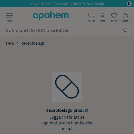
Använd kod: SOMMAR20 för 20% över 649kr
Årets Butik 2025 inom Skönhet
✓ Fri frakt
Meny
Recept
Profil
Favoriter
Kassa
✓ Rådgivning från farmaceuter & hudterapeuter
✓ Poäng på alla köp*
Hem
Receptbelagt
Receptbelagd produkt
Logga in för att se
lagerstatus och handla dina
recept.