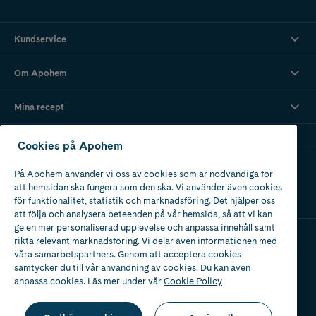
Kundservice
Om Apohem
Mina recept
Cookies på Apohem
Ladda ner vår app
På Apohem använder vi oss av cookies som är nödvändiga för
att hemsidan ska fungera som den ska. Vi använder även cookies
för funktionalitet, statistik och marknadsföring. Det hjälper oss
att följa och analysera beteenden på vår hemsida, så att vi kan
ge en mer personaliserad upplevelse och anpassa innehåll samt
rikta relevant marknadsföring. Vi delar även informationen med
våra samarbetspartners. Genom att acceptera cookies
Apotek med tillstånd
av Läkemedelsverket
samtycker du till vår användning av cookies. Du kan även
anpassa cookies. Läs mer under vår
Cookie Policy