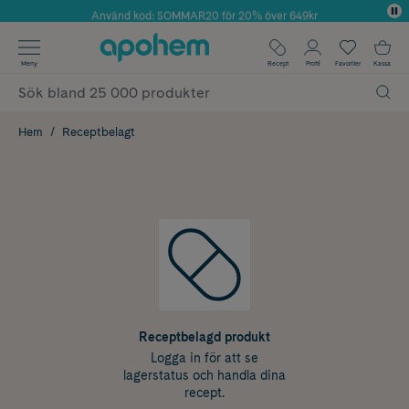
Använd kod: SOMMAR20 för 20% över 649kr
Årets Butik 2025 inom Skönhet
✓ Fri frakt
Meny
Recept
Profil
Favoriter
Kassa
✓ Rådgivning från farmaceuter & hudterapeuter
✓ Poäng på alla köp*
Hem
Receptbelagt
Receptbelagd produkt
Logga in för att se
lagerstatus och handla dina
recept.