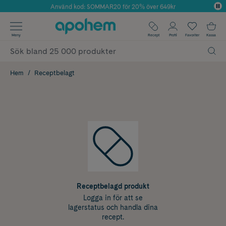
Använd kod: SOMMAR20 för 20% över 649kr
Årets Butik 2025 inom Skönhet
✓ Fri frakt
Meny
Recept
Profil
Favoriter
Kassa
✓ Rådgivning från farmaceuter & hudterapeuter
✓ Poäng på alla köp*
Hem
Receptbelagt
Receptbelagd produkt
Logga in för att se
lagerstatus och handla dina
recept.