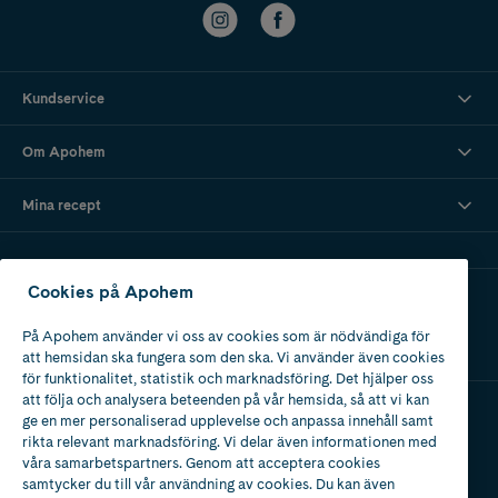
Kundservice
Om Apohem
Mina recept
Cookies på Apohem
Ladda ner vår app
På Apohem använder vi oss av cookies som är nödvändiga för
att hemsidan ska fungera som den ska. Vi använder även cookies
för funktionalitet, statistik och marknadsföring. Det hjälper oss
att följa och analysera beteenden på vår hemsida, så att vi kan
ge en mer personaliserad upplevelse och anpassa innehåll samt
Apotek med tillstånd
rikta relevant marknadsföring. Vi delar även informationen med
av Läkemedelsverket
våra samarbetspartners. Genom att acceptera cookies
samtycker du till vår användning av cookies. Du kan även