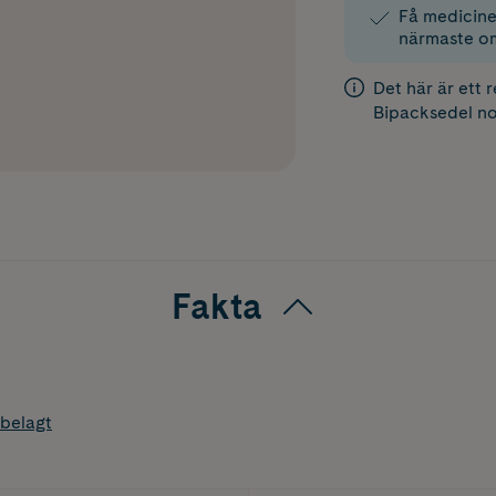
Få medicinen
närmaste o
Det här är ett 
Bipacksedel
no
Fakta
belagt