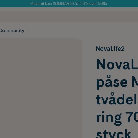
Använd kod: SOMMAR20 för 20% över 649kr
Årets Butik 2025 inom Skönhet
 frakt
✓ Rådgivning från farmaceuter & hudterapeuter
✓ Poäng på alla
Community
NovaLife2
NovaL
påse M
tvåde
ring 
styck