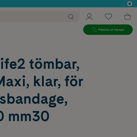
 köp*
Hämta ut recept
ife2 tömbar,
axi, klar, för
lsbandage,
70 mm30