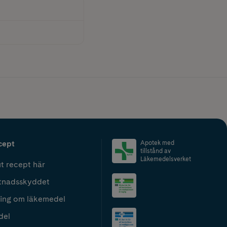
cept
Apotek med
tillstånd av
Läkemedelsverket
t recept här
tnadsskyddet
ing om läkemedel
del