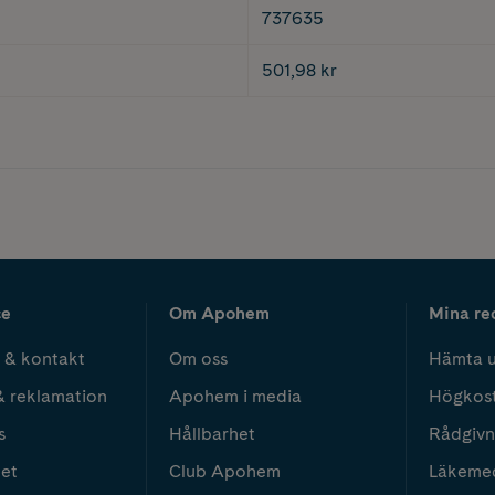
737635
501,98 kr
ce
Om Apohem
Mina re
 & kontakt
Om oss
Hämta u
& reklamation
Apohem i media
Högkos
s
Hållbarhet
Rådgivn
het
Club Apohem
Läkeme