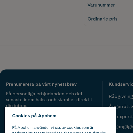
Varunummer
Ordinarie pris
Prenumerera på vårt nyhetsbrev
Kundservi
Få personliga erbjudanden och det
Rådgivning
senaste inom hälsa och skönhet direkt i
din inbox.
Ångerrätt 
Cookies på Apohem
Vår experti
Fyll i mailadress
Skicka
Tillgänglig
På Apohem använder vi oss av cookies som är