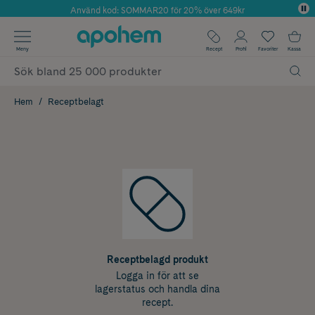
Använd kod: SOMMAR20 för 20% över 649kr
Årets Butik 2025 inom Skönhet
✓ Fri frakt
Meny
Recept
Profil
Favoriter
Kassa
✓ Rådgivning från farmaceuter & hudterapeuter
✓ Poäng på alla köp*
Hem
Receptbelagt
Receptbelagd produkt
Logga in för att se
lagerstatus och handla dina
recept.