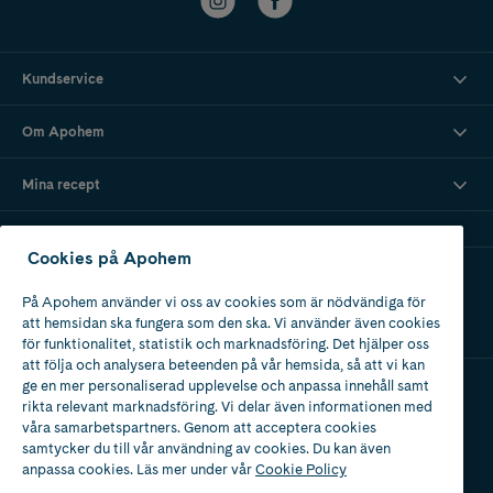
Kundservice
Om Apohem
Mina recept
Cookies på Apohem
Ladda ner vår app
På Apohem använder vi oss av cookies som är nödvändiga för
att hemsidan ska fungera som den ska. Vi använder även cookies
för funktionalitet, statistik och marknadsföring. Det hjälper oss
att följa och analysera beteenden på vår hemsida, så att vi kan
ge en mer personaliserad upplevelse och anpassa innehåll samt
rikta relevant marknadsföring. Vi delar även informationen med
Apotek med tillstånd
våra samarbetspartners. Genom att acceptera cookies
av Läkemedelsverket
samtycker du till vår användning av cookies. Du kan även
anpassa cookies. Läs mer under vår
Cookie Policy