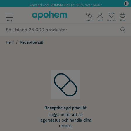
Använd kod: SOMMAR20 för 20% över 649kr
Årets Butik 2025 inom Skönhet
✓ Fri frakt
Meny
Recept
Profil
Favoriter
Kassa
✓ Rådgivning från farmaceuter & hudterapeuter
✓ Poäng på alla köp*
Hem
Receptbelagt
Receptbelagd produkt
Logga in för att se
lagerstatus och handla dina
recept.