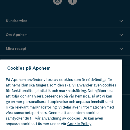
Kundservice
Om Apohem
Mina recept
Cookies på Apohem
Ladda ner vår app
På Apohem använder vi oss av cookies som är nödvändiga för
att hemsidan ska fungera som den ska. Vi använder även cookies
för funktionalitet, statistik och marknadsföring. Det hjälper oss
att följa och analysera beteenden på vår hemsida, så att vi kan
ge en mer personaliserad upplevelse och anpassa innehåll samt
rikta relevant marknadsföring. Vi delar även informationen med
Apotek med tillstånd
våra samarbetspartners. Genom att acceptera cookies
av Läkemedelsverket
samtycker du till vår användning av cookies. Du kan även
anpassa cookies. Läs mer under vår
Cookie Policy