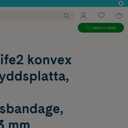
 köp*
Hämta ut recept
ife2 konvex
yddsplatta,
lsbandage,
43 mm