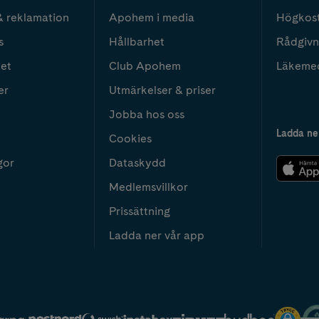
& reklamation
Apohem i media
Högkos
s
Hållbarhet
Rådgivn
het
Club Apohem
Läkeme
er
Utmärkelser & priser
Jobba hos oss
Ladda ne
Cookies
gor
Dataskydd
Medlemsvillkor
Prissättning
Ladda ner vår app