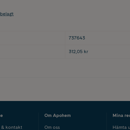
belagt
737643
312,05 kr
ce
Om Apohem
Mina re
 & kontakt
Om oss
Hämta u