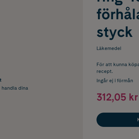
förhå
styck
Läkemedel
För att kunna köpa
recept.
t
Ingår ej i förmån
h handla dina
312,05 kr