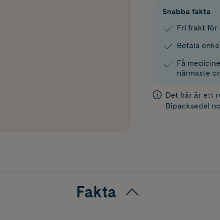
Snabba fakta
Fri frakt fö
Betala enke
Få medicinen
närmaste o
Det här är ett 
Bipacksedel
no
Fakta