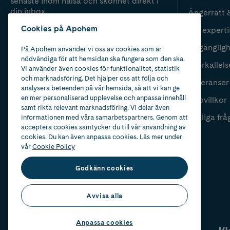
senaste inom hälsa och skönhet direkt i
din inbox.
Ångerrätt 
Cookies på Apohem
Vår experti
Fyll i mailadress
Skicka
Tillgänglig
På Apohem använder vi oss av cookies som är
nödvändiga för att hemsidan ska fungera som den ska.
Återkallels
Vi använder även cookies för funktionalitet, statistik
och marknadsföring. Det hjälper oss att följa och
Leveranser
analysera beteenden på vår hemsida, så att vi kan ge
en mer personaliserad upplevelse och anpassa innehåll
Köpvillkor
samt rikta relevant marknadsföring. Vi delar även
Vanliga frå
informationen med våra samarbetspartners. Genom att
acceptera cookies samtycker du till vår användning av
cookies. Du kan även anpassa cookies. Läs mer under
vår
Cookie Policy
Godkänn cookies
Avvisa alla
Anpassa cookies