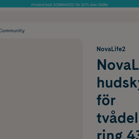
Använd kod: SOMMAR20 för 20% över 649kr
Årets Butik 2025 inom Skönhet
 frakt
✓ Rådgivning från farmaceuter & hudterapeuter
✓ Poäng på alla
Community
NovaLife2
NovaL
hudsk
för
tvåde
ring 