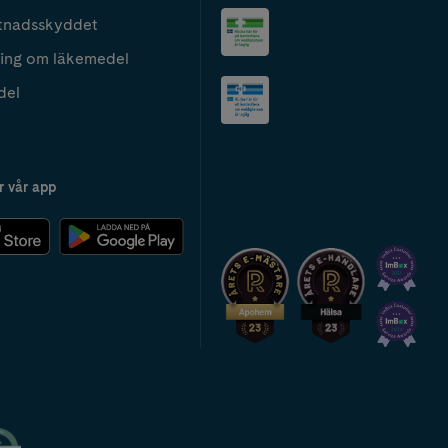
tnadsskyddet
ing om läkemedel
del
r vår app
2024