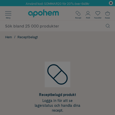
Använd kod: SOMMAR20 för 20% över 649kr
Årets Butik 2025 inom Skönhet
✓ Fri frakt
Meny
Recept
Profil
Favoriter
Kassa
✓ Rådgivning från farmaceuter & hudterapeuter
✓ Poäng på alla köp*
Hem
Receptbelagt
Receptbelagd produkt
Logga in för att se
lagerstatus och handla dina
recept.