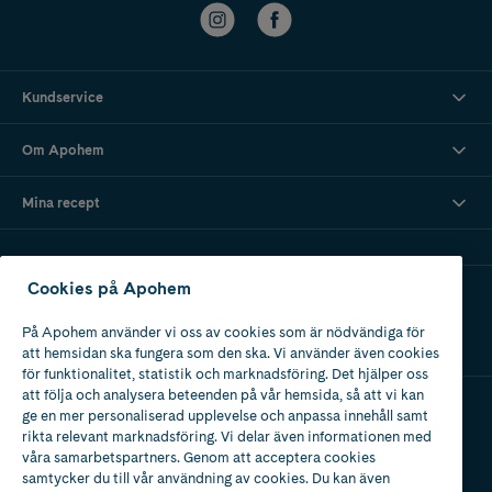
Kundservice
Om Apohem
Mina recept
Cookies på Apohem
Ladda ner vår app
På Apohem använder vi oss av cookies som är nödvändiga för
att hemsidan ska fungera som den ska. Vi använder även cookies
för funktionalitet, statistik och marknadsföring. Det hjälper oss
att följa och analysera beteenden på vår hemsida, så att vi kan
ge en mer personaliserad upplevelse och anpassa innehåll samt
Apotek med tillstånd
rikta relevant marknadsföring. Vi delar även informationen med
av Läkemedelsverket
våra samarbetspartners. Genom att acceptera cookies
samtycker du till vår användning av cookies. Du kan även