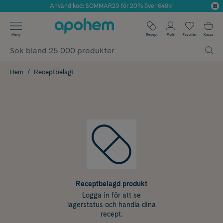
Använd kod: SOMMAR20 för 20% över 649kr
Årets Butik 2025 inom Skönhet
✓ Fri frakt
Meny
Recept
Profil
Favoriter
Kassa
✓ Rådgivning från farmaceuter & hudterapeuter
✓ Poäng på alla köp*
Hem
Receptbelagt
Receptbelagd produkt
Logga in för att se
lagerstatus och handla dina
recept.