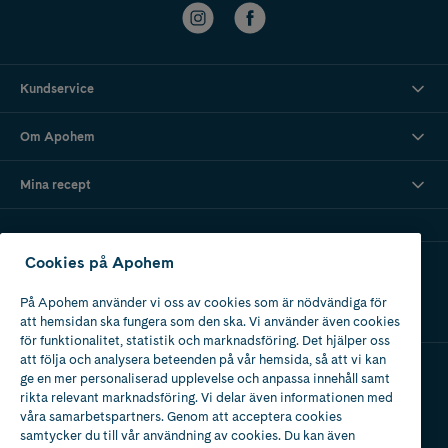
Kundservice
Om Apohem
Mina recept
Cookies på Apohem
Ladda ner vår app
På Apohem använder vi oss av cookies som är nödvändiga för
att hemsidan ska fungera som den ska. Vi använder även cookies
för funktionalitet, statistik och marknadsföring. Det hjälper oss
att följa och analysera beteenden på vår hemsida, så att vi kan
ge en mer personaliserad upplevelse och anpassa innehåll samt
Apotek med tillstånd
rikta relevant marknadsföring. Vi delar även informationen med
av Läkemedelsverket
våra samarbetspartners. Genom att acceptera cookies
samtycker du till vår användning av cookies. Du kan även