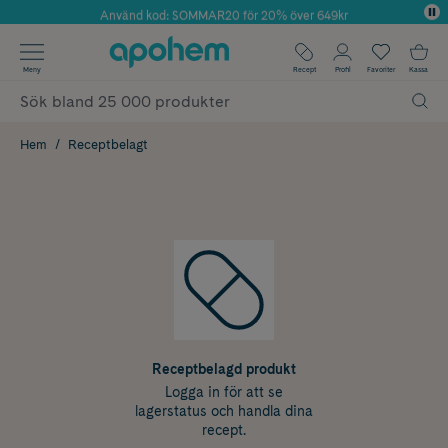
Använd kod: SOMMAR20 för 20% över 649kr
Årets Butik 2025 inom Skönhet
✓ Fri frakt
Meny
Recept
Profil
Favoriter
Kassa
✓ Rådgivning från farmaceuter & hudterapeuter
✓ Poäng på alla köp*
Hem
Receptbelagt
Receptbelagd produkt
Logga in för att se
lagerstatus och handla dina
recept.