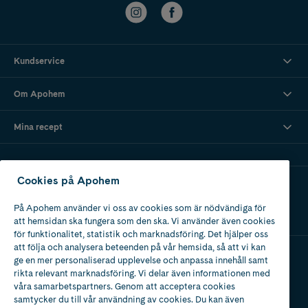
Kundservice
Om Apohem
Mina recept
Cookies på Apohem
Ladda ner vår app
På Apohem använder vi oss av cookies som är nödvändiga för
att hemsidan ska fungera som den ska. Vi använder även cookies
för funktionalitet, statistik och marknadsföring. Det hjälper oss
att följa och analysera beteenden på vår hemsida, så att vi kan
ge en mer personaliserad upplevelse och anpassa innehåll samt
Apotek med tillstånd
rikta relevant marknadsföring. Vi delar även informationen med
av Läkemedelsverket
våra samarbetspartners. Genom att acceptera cookies
samtycker du till vår användning av cookies. Du kan även