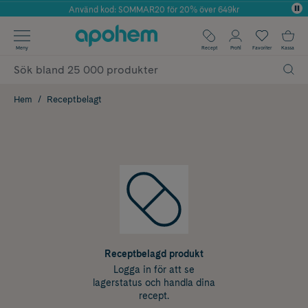
Använd kod: SOMMAR20 för 20% över 649kr
Årets Butik 2025 inom Skönhet
✓ Fri frakt
Meny
Recept
Profil
Favoriter
Kassa
✓ Rådgivning från farmaceuter & hudterapeuter
✓ Poäng på alla köp*
Hem
Receptbelagt
Receptbelagd produkt
Logga in för att se
lagerstatus och handla dina
recept.