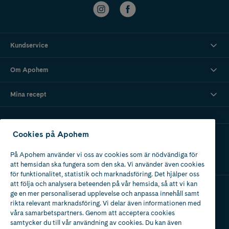
Kundservice
Om Apohem
Mina recept
Cookies på Apohem
Ladda ner vår app
På Apohem använder vi oss av cookies som är nödvändiga för
att hemsidan ska fungera som den ska. Vi använder även cookies
för funktionalitet, statistik och marknadsföring. Det hjälper oss
att följa och analysera beteenden på vår hemsida, så att vi kan
ge en mer personaliserad upplevelse och anpassa innehåll samt
Apotek med tillstånd
rikta relevant marknadsföring. Vi delar även informationen med
av Läkemedelsverket
våra samarbetspartners. Genom att acceptera cookies
samtycker du till vår användning av cookies. Du kan även