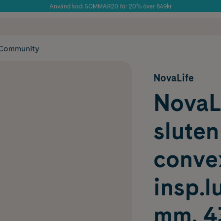
Använd kod: SOMMAR20 för 20% över 649kr
Årets Butik 2025 inom Skönhet
 frakt
✓ Rådgivning från farmaceuter & hudterapeuter
✓ Poäng på alla
Community
NovaLife
NovaLi
sluten
convex
insp.l
mm, 4