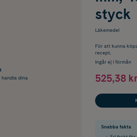
styck
Läkemedel
För att kunna köpa
recept.
Ingår ej i förmån
t
525,38 k
h handla dina
Snabba fakta
Fri frakt fö