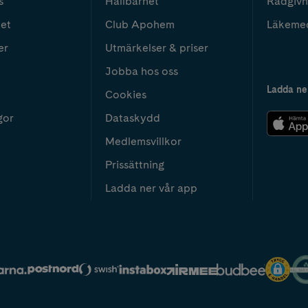
s
Hållbarhet
Rådgivn
het
Club Apohem
Läkeme
er
Utmärkelser & priser
Jobba hos oss
Ladda ne
Cookies
gor
Dataskydd
Medlemsvillkor
Prissättning
Ladda ner vår app