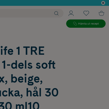
 köp*
Hämta ut recept
fe 1 TRE
 1-dels soft
, beige,
ucka, hål 30
30 ml10