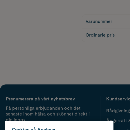
Varunummer
Ordinarie pris
Prenumerera på vårt nyhetsbrev
Kundservi
Få personliga erbjudanden och det
Rådgivning
senaste inom hälsa och skönhet direkt i
din inbox.
Ångerrätt 
Cookies på Apohem