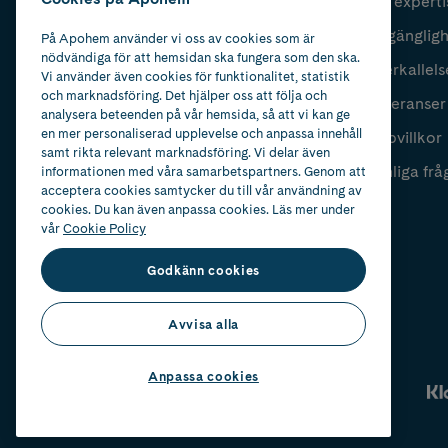
Vår experti
Fyll i mailadress
Skicka
Tillgänglig
På Apohem använder vi oss av cookies som är
nödvändiga för att hemsidan ska fungera som den ska.
Återkallels
Vi använder även cookies för funktionalitet, statistik
och marknadsföring. Det hjälper oss att följa och
Leveranser
analysera beteenden på vår hemsida, så att vi kan ge
en mer personaliserad upplevelse och anpassa innehåll
Köpvillkor
samt rikta relevant marknadsföring. Vi delar även
Vanliga frå
informationen med våra samarbetspartners. Genom att
acceptera cookies samtycker du till vår användning av
cookies. Du kan även anpassa cookies. Läs mer under
vår
Cookie Policy
Godkänn cookies
Avvisa alla
Anpassa cookies