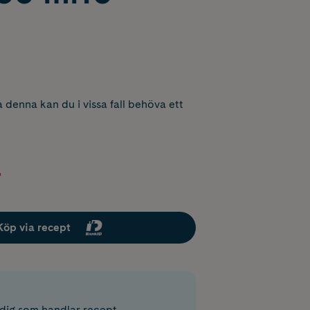
 denna kan du i vissa fall behöva ett
r
Köp via recept
r dig som handlar recept.