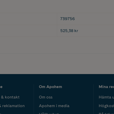
739756
525,38 kr
ce
Om Apohem
Mina re
 & kontakt
Om oss
Hämta u
& reklamation
Apohem i media
Högkos