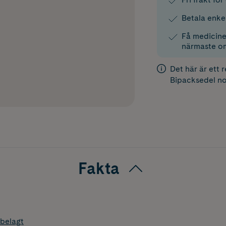
Betala enke
Få medicinen
närmaste o
Det här är ett 
Bipacksedel
no
Fakta
belagt