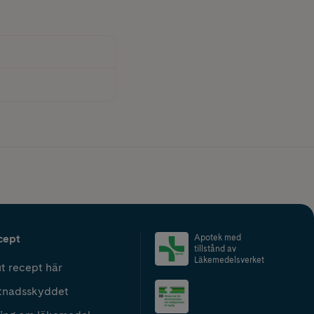
cept
Apotek med
tillstånd av
Läkemedelsverket
t recept här
tnadsskyddet