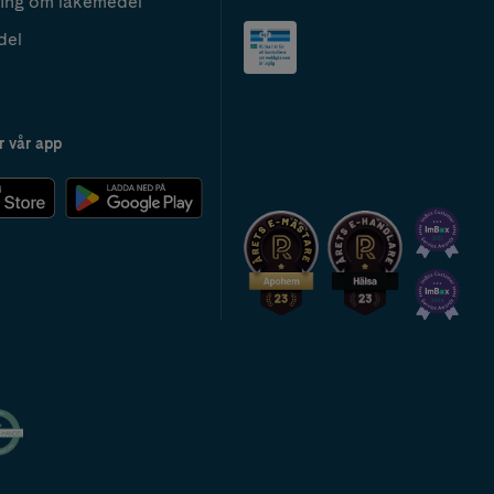
ing om läkemedel
del
r vår app
2024