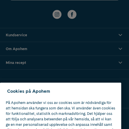
Kundservice
Om Apohem
Mina recept
Ladda ner vår app
Cookies på Apohem
På Apohem använder vi oss av cookies som är nödvändiga för
att hemsidan ska fungera som den ska. Vi använder även cookies
för funktionalitet, statistik och marknadsföring. Det hjälper oss
att följa och analysera beteenden på vår hemsida, så att vi kan
Apotek med tillstånd
ge en mer personaliserad upplevelse och anpassa innehåll samt
av Läkemedelsverket