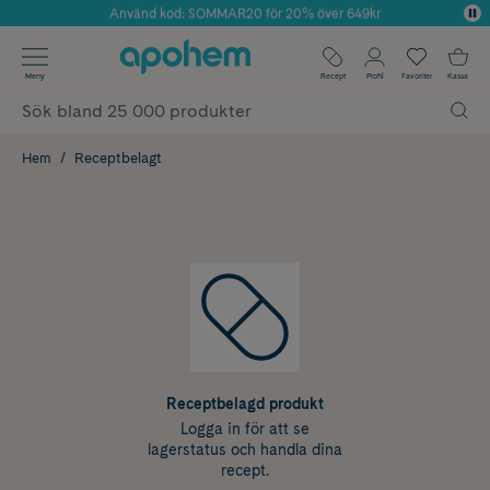
Använd kod: SOMMAR20 för 20% över 649kr
Årets Butik 2025 inom Skönhet
✓ Fri frakt
Meny
Recept
Profil
Favoriter
Kassa
✓ Rådgivning från farmaceuter & hudterapeuter
✓ Poäng på alla köp*
Hem
Receptbelagt
Receptbelagd produkt
Logga in för att se
lagerstatus och handla dina
recept.