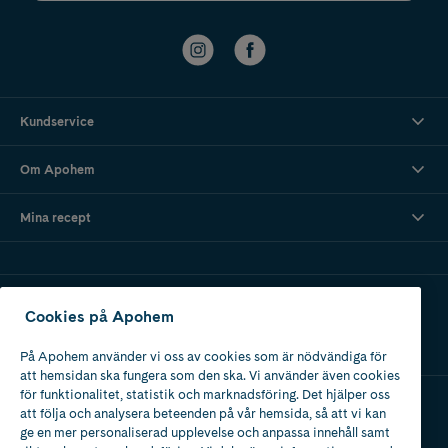
Kundservice
Om Apohem
Mina recept
Ladda ner vår app
Cookies på Apohem
På Apohem använder vi oss av cookies som är nödvändiga för
att hemsidan ska fungera som den ska. Vi använder även cookies
för funktionalitet, statistik och marknadsföring. Det hjälper oss
att följa och analysera beteenden på vår hemsida, så att vi kan
Apotek med tillstånd
ge en mer personaliserad upplevelse och anpassa innehåll samt
av Läkemedelsverket