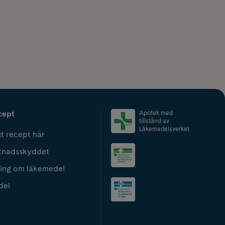
cept
Apotek med
tillstånd av
Läkemedelsverket
t recept här
tnadsskyddet
ing om läkemedel
del