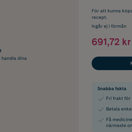
För att kunna köpa
recept.
Ingår ej i förmån
691,72 kr
t
h handla dina
Snabba fakta
Fri frakt fö
Betala enke
Få medicinen
närmaste o