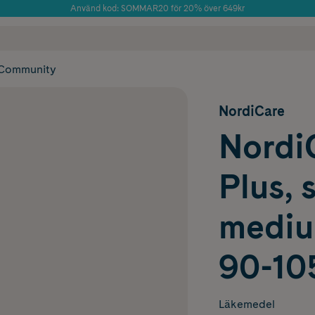
Använd kod: SOMMAR20 för 20% över 649kr
Årets Butik 2025 inom Skönhet
 frakt
✓ Rådgivning från farmaceuter & hudterapeuter
✓ Poäng på alla
Community
NordiCare
NordiC
Plus, 
mediu
90-10
Läkemedel