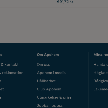
691,72 kr
ce
Om Apohem
Mina re
 & kontakt
Om oss
Hämta u
& reklamation
Apohem i media
Högkos
s
Hållbarhet
Rådgivn
het
Club Apohem
Läkeme
er
Utmärkelser & priser
Jobba hos oss