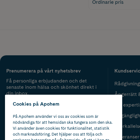
Ordinarie pris
Prenumerera på vårt nyhetsbrev
Kundservi
Få personliga erbjudanden och det
Rådgivning
senaste inom hälsa och skönhet direkt i
din inbox.
Ångerrätt 
Cookies på Apohem
Vår experti
Fyll i mailadress
Skicka
Tillgänglig
På Apohem använder vi oss av cookies som är
nödvändiga för att hemsidan ska fungera som den ska.
Återkallels
Vi använder även cookies för funktionalitet, statistik
och marknadsföring. Det hjälper oss att följa och
Leveranser