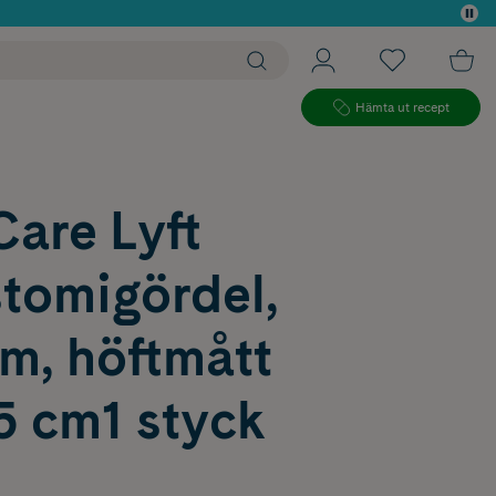
 köp*
Hämta ut recept
are Lyft
stomigördel,
m, höftmått
5 cm1 styck