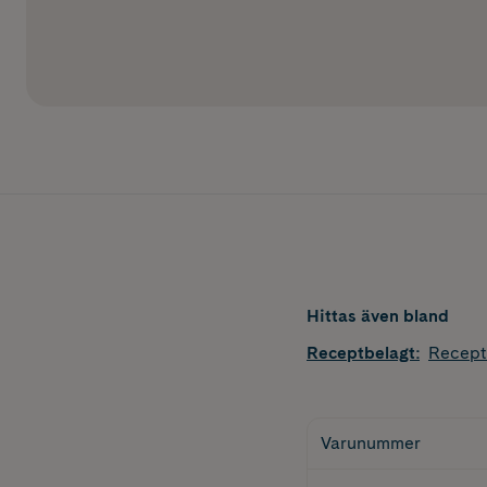
Hittas även bland
Receptbelagt
:
Recept
Varunummer