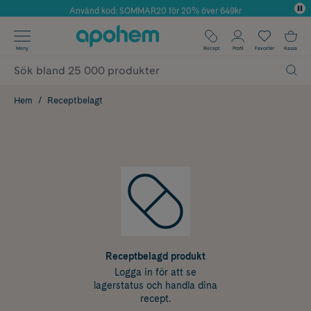
Använd kod: SOMMAR20 för 20% över 649kr
Årets Butik 2025 inom Skönhet
✓ Fri frakt
Meny
Recept
Profil
Favoriter
Kassa
✓ Rådgivning från farmaceuter & hudterapeuter
✓ Poäng på alla köp*
Hem
Receptbelagt
Receptbelagd produkt
Logga in för att se
lagerstatus och handla dina
recept.