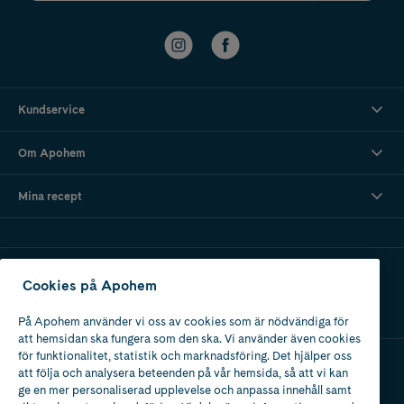
Kundservice
Om Apohem
Mina recept
Ladda ner vår app
Cookies på Apohem
På Apohem använder vi oss av cookies som är nödvändiga för
att hemsidan ska fungera som den ska. Vi använder även cookies
för funktionalitet, statistik och marknadsföring. Det hjälper oss
att följa och analysera beteenden på vår hemsida, så att vi kan
Apotek med tillstånd
ge en mer personaliserad upplevelse och anpassa innehåll samt
av Läkemedelsverket