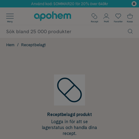
Använd kod: SOMMAR20 för 20% över 649kr
Årets Butik 2025 inom Skönhet
✓ Fri frakt
Meny
Recept
Profil
Favoriter
Kassa
✓ Rådgivning från farmaceuter & hudterapeuter
✓ Poäng på alla köp*
Hem
Receptbelagt
Receptbelagd produkt
Logga in för att se
lagerstatus och handla dina
recept.