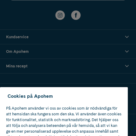
Kundservice
Om Apohem
Mina recept
Ladda ner vår app
Cookies på Apohem
På Apohem använder vi oss av cookies som är nödvändiga för
att hemsidan ska fungera som den ska. Vi använder även cookies
för funktionalitet, statistik och marknadsföring. Det hjälper oss
att följa och analysera beteenden på vår hemsida, så att vi kan
Apotek med tillstånd
ge en mer personaliserad upplevelse och anpassa innehåll samt
av Läkemedelsverket