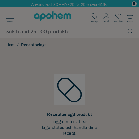
Använd kod: SOMMAR20 för 20% över 649kr
Årets Butik 2025 inom Skönhet
✓ Fri frakt
Meny
Recept
Profil
Favoriter
Kassa
✓ Rådgivning från farmaceuter & hudterapeuter
✓ Poäng på alla köp*
Hem
Receptbelagt
Receptbelagd produkt
Logga in för att se
lagerstatus och handla dina
recept.