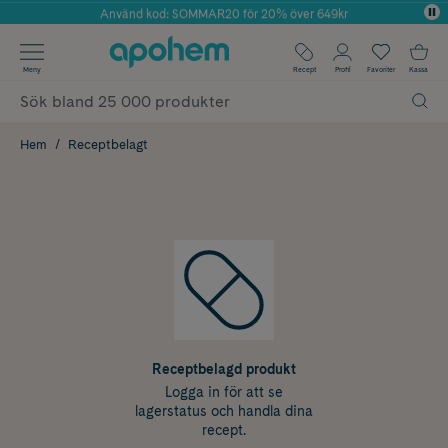
Använd kod: SOMMAR20 för 20% över 649kr
Årets Butik 2025 inom Skönhet
✓ Fri frakt
Meny
Recept
Profil
Favoriter
Kassa
✓ Rådgivning från farmaceuter & hudterapeuter
✓ Poäng på alla köp*
Hem
Receptbelagt
Receptbelagd produkt
Logga in för att se
lagerstatus och handla dina
recept.