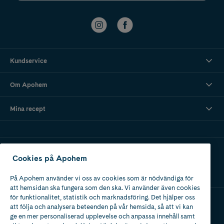
Kundservice
Om Apohem
Mina recept
Ladda ner vår app
Cookies på Apohem
På Apohem använder vi oss av cookies som är nödvändiga för
att hemsidan ska fungera som den ska. Vi använder även cookies
för funktionalitet, statistik och marknadsföring. Det hjälper oss
att följa och analysera beteenden på vår hemsida, så att vi kan
Apotek med tillstånd
ge en mer personaliserad upplevelse och anpassa innehåll samt
av Läkemedelsverket