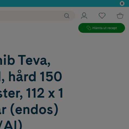
 köp*
Hämta ut recept
nib Teva,
, hård 150
ter, 112 x 1
r (endos)
/Al)