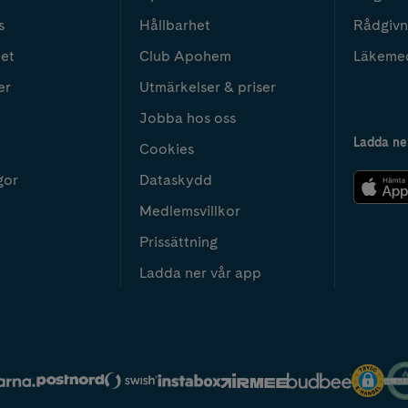
s
Hållbarhet
Rådgivn
het
Club Apohem
Läkeme
er
Utmärkelser & priser
Jobba hos oss
Ladda ne
Cookies
gor
Dataskydd
Medlemsvillkor
Prissättning
Ladda ner vår app