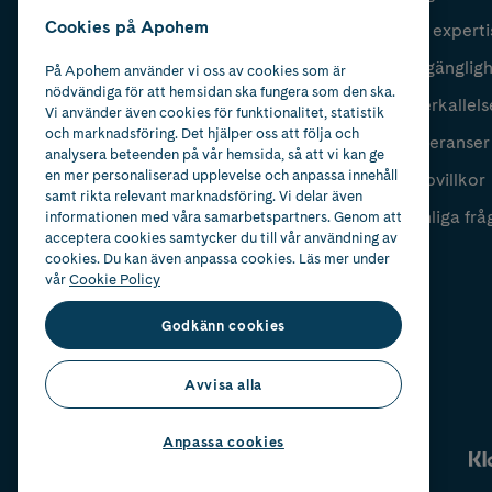
Cookies på Apohem
Vår experti
Fyll i mailadress
Skicka
Tillgänglig
På Apohem använder vi oss av cookies som är
nödvändiga för att hemsidan ska fungera som den ska.
Återkallels
Vi använder även cookies för funktionalitet, statistik
och marknadsföring. Det hjälper oss att följa och
Leveranser
analysera beteenden på vår hemsida, så att vi kan ge
en mer personaliserad upplevelse och anpassa innehåll
Köpvillkor
samt rikta relevant marknadsföring. Vi delar även
Vanliga frå
informationen med våra samarbetspartners. Genom att
acceptera cookies samtycker du till vår användning av
cookies. Du kan även anpassa cookies. Läs mer under
vår
Cookie Policy
Godkänn cookies
Avvisa alla
Anpassa cookies