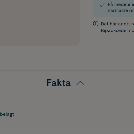
Få medicinen
närmaste o
Det här är ett 
Bipacksedel
no
Fakta
belagt