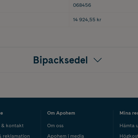
068456
14 924,55 kr
Bipacksedel
ce
Om Apohem
Mina re
 & kontakt
Om oss
Hämta u
& reklamation
Apohem i media
Högkos