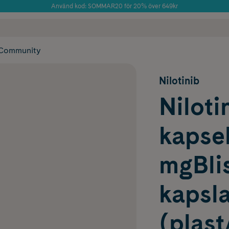
Använd kod: SOMMAR20 för 20% över 649kr
Årets Butik 2025 inom Skönhet
 frakt
✓ Rådgivning från farmaceuter & hudterapeuter
✓ Poäng på alla
Community
Nilotinib
Niloti
kapsel
mgBlis
kapsla
(plast