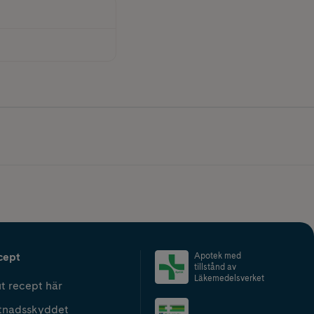
cept
Apotek med
tillstånd av
Läkemedelsverket
t recept här
tnadsskyddet