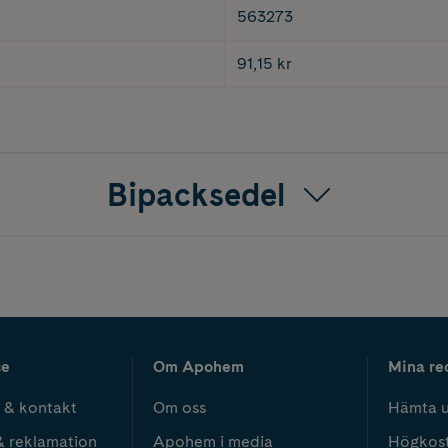
563273
91,15 kr
Bipacksedel
ce
Om Apohem
Mina re
 & kontakt
Om oss
Hämta u
& reklamation
Apohem i media
Högkos