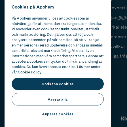
Cookies på Apohem
Vår experti
Fyll i mailadress
Skicka
Tillgänglig
På Apohem använder vi oss av cookies som är
nödvändiga för att hemsidan ska fungera som den ska.
Återkallels
Vi använder även cookies för funktionalitet, statistik
och marknadsföring. Det hjälper oss att följa och
Leveranser
analysera beteenden på vår hemsida, så att vi kan ge
en mer personaliserad upplevelse och anpassa innehåll
Köpvillkor
samt rikta relevant marknadsföring. Vi delar även
Vanliga frå
informationen med våra samarbetspartners. Genom att
acceptera cookies samtycker du till vår användning av
cookies. Du kan även anpassa cookies. Läs mer under
vår
Cookie Policy
Godkänn cookies
Avvisa alla
Anpassa cookies