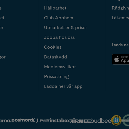
s
Hållbarhet
Rådgivn
het
Club Apohem
Läkeme
er
Utmärkelser & priser
Jobba hos oss
Ladda ne
Cookies
gor
Dataskydd
Medlemsvillkor
Prissättning
Ladda ner vår app