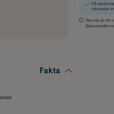
Få medicinen
närmaste o
Det här är ett 
Bipacksedel
no
Fakta
belagt