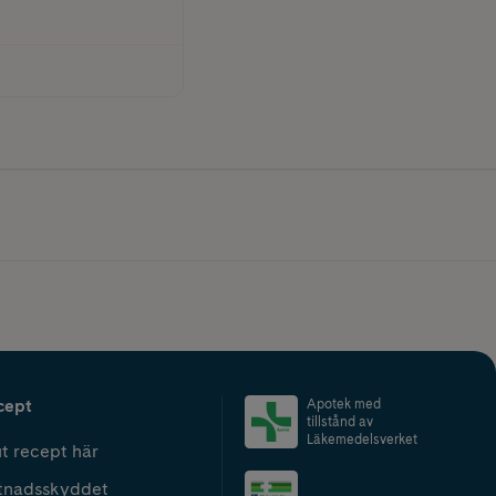
cept
Apotek med
tillstånd av
Läkemedelsverket
t recept här
tnadsskyddet