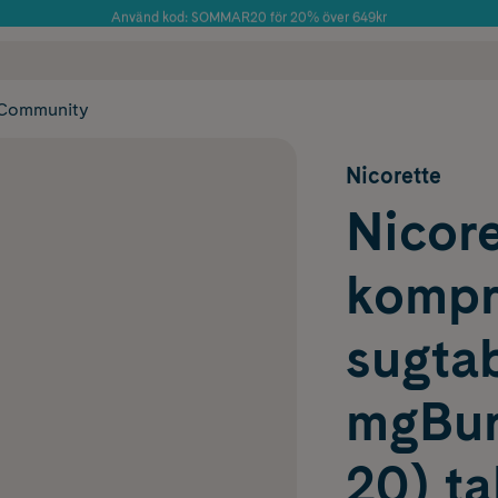
Använd kod: SOMMAR20 för 20% över 649kr
Årets Butik 2025 inom Skönhet
 frakt
✓ Rådgivning från farmaceuter & hudterapeuter
✓ Poäng på alla
Community
Nicorette
Nicore
kompr
sugtab
mgBurk
20) ta