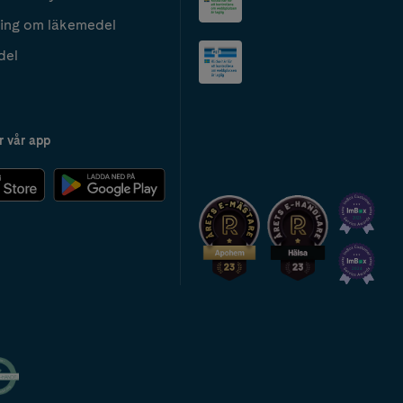
ing om läkemedel
del
r vår app
2024