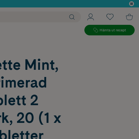
 köp*
Hämta ut recept
tte Mint,
imerad
lett 2
, 20 (1 x
bletter