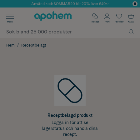
Använd kod: SOMMAR20 för 20% över 649kr
Årets Butik 2025 inom Skönhet
✓ Fri frakt
Meny
Recept
Profil
Favoriter
Kassa
✓ Rådgivning från farmaceuter & hudterapeuter
✓ Poäng på alla köp*
Hem
Receptbelagt
Receptbelagd produkt
Logga in för att se
lagerstatus och handla dina
recept.