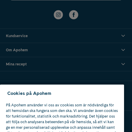
Kundservice
Om Apohem
Mina recept
Ladda ner vår app
Cookies på Apohem
På Apohem använder vi oss av cookies som är nödvändiga för
att hemsidan ska fungera som den ska. Vi använder även cookies
för funktionalitet, statistik och marknadsföring. Det hjälper oss
att följa och analysera beteenden på vår hemsida, så att vi kan
Apotek med tillstånd
ge en mer personaliserad upplevelse och anpassa innehåll samt
av Läkemedelsverket