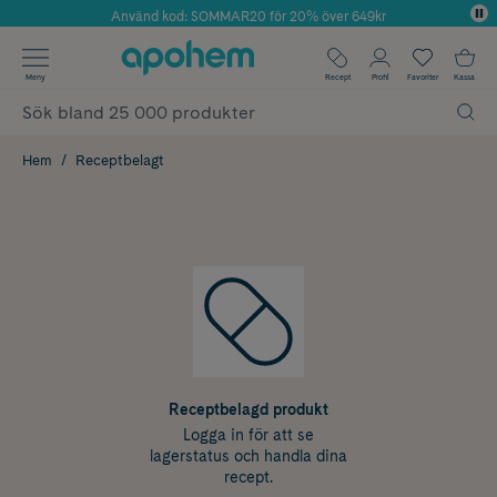
Använd kod: SOMMAR20 för 20% över 649kr
Årets Butik 2025 inom Skönhet
✓ Fri frakt
Meny
Recept
Profil
Favoriter
Kassa
✓ Rådgivning från farmaceuter & hudterapeuter
✓ Poäng på alla köp*
Hem
Receptbelagt
Receptbelagd produkt
Logga in för att se
lagerstatus och handla dina
recept.