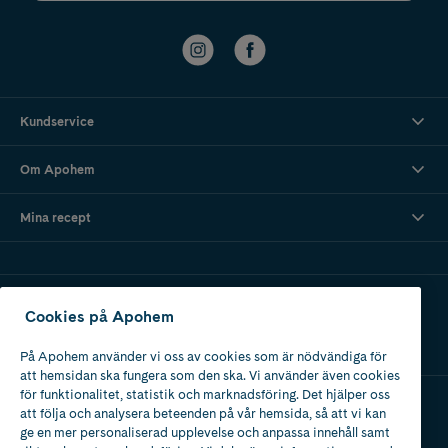
Kundservice
Om Apohem
Mina recept
Ladda ner vår app
Cookies på Apohem
På Apohem använder vi oss av cookies som är nödvändiga för
att hemsidan ska fungera som den ska. Vi använder även cookies
för funktionalitet, statistik och marknadsföring. Det hjälper oss
att följa och analysera beteenden på vår hemsida, så att vi kan
Apotek med tillstånd
ge en mer personaliserad upplevelse och anpassa innehåll samt
av Läkemedelsverket