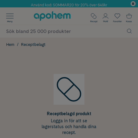
Använd kod: SOMMAR20 för 20% över 649kr
Årets Butik 2025 inom Skönhet
✓ Fri frakt
Meny
Recept
Profil
Favoriter
Kassa
✓ Rådgivning från farmaceuter & hudterapeuter
✓ Poäng på alla köp*
Hem
Receptbelagt
Receptbelagd produkt
Logga in för att se
lagerstatus och handla dina
recept.