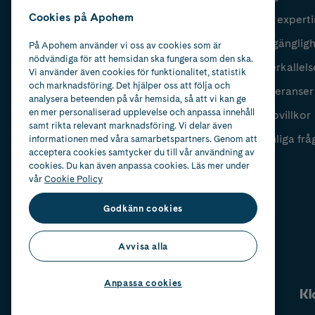
Cookies på Apohem
Vår experti
Fyll i mailadress
Skicka
Tillgänglig
På Apohem använder vi oss av cookies som är
nödvändiga för att hemsidan ska fungera som den ska.
Återkallels
Vi använder även cookies för funktionalitet, statistik
och marknadsföring. Det hjälper oss att följa och
Leveranser
analysera beteenden på vår hemsida, så att vi kan ge
en mer personaliserad upplevelse och anpassa innehåll
Köpvillkor
samt rikta relevant marknadsföring. Vi delar även
Vanliga frå
informationen med våra samarbetspartners. Genom att
acceptera cookies samtycker du till vår användning av
cookies. Du kan även anpassa cookies. Läs mer under
vår
Cookie Policy
Godkänn cookies
Avvisa alla
Anpassa cookies