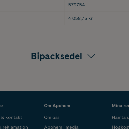
579754
4 058,75 kr
Bipacksedel
ce
Om Apohem
Mina re
 & kontakt
Om oss
Hämta u
& reklamation
Apohem i media
Högkos