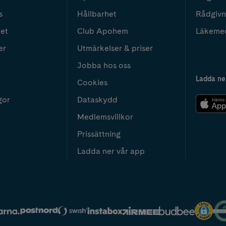
s
Hållbarhet
Rådgivn
het
Club Apohem
Läkeme
er
Utmärkelser & priser
Jobba hos oss
Ladda ne
Cookies
gor
Dataskydd
Medlemsvillkor
Prissättning
Ladda ner vår app