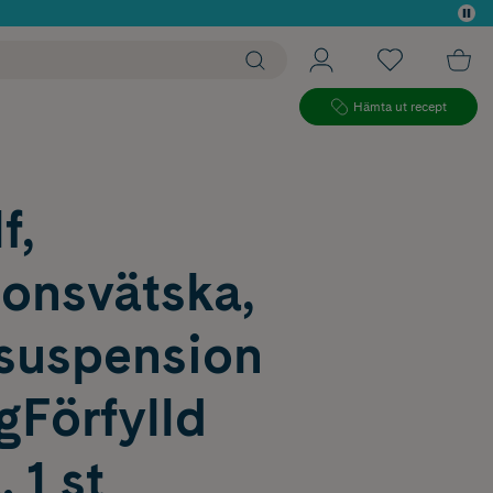
 köp*
Hämta ut recept
f,
ionsvätska,
suspension
gFörfylld
 1 st