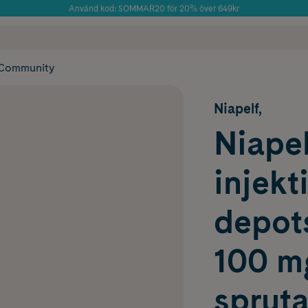
Använd kod: SOMMAR20 för 20% över 649kr
Årets Butik 2025 inom Skönhet
 frakt
✓ Rådgivning från farmaceuter & hudterapeuter
✓ Poäng på alla
Community
Niapelf,
Niapel
injekt
depot
100 m
spruta,