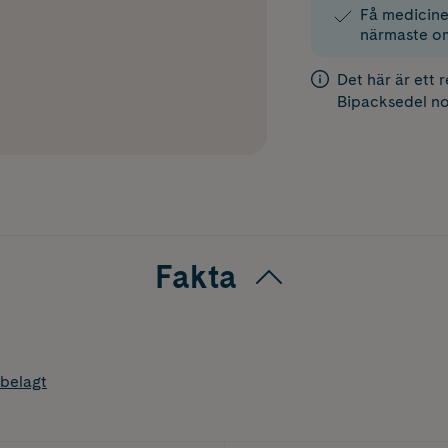
Få medicinen
närmaste o
Det här är ett 
Bipacksedel
no
Fakta
belagt