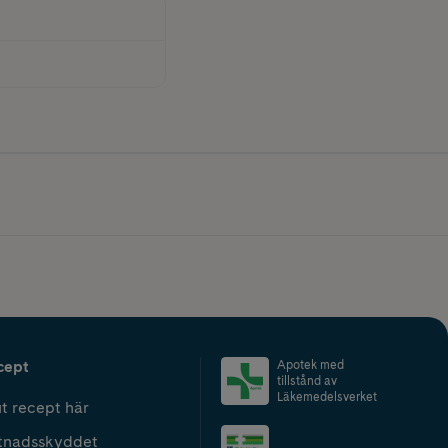
cept
Apotek med
tillstånd av
Läkemedelsverket
t recept här
tnadsskyddet