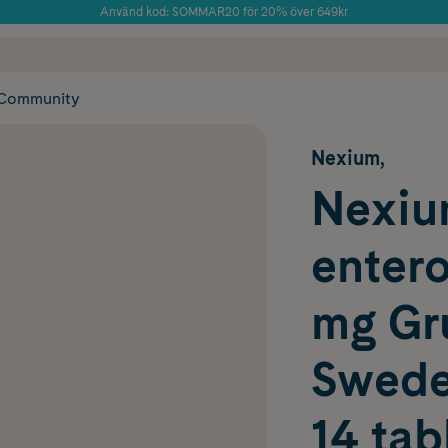
Använd kod: SOMMAR20 för 20% över 649kr
Årets Butik 2025 inom Skönhet
 frakt
✓ Rådgivning från farmaceuter & hudterapeuter
✓ Poäng på alla
Community
Nexium,
Nexiu
entero
mg Gr
Swede
14 tab