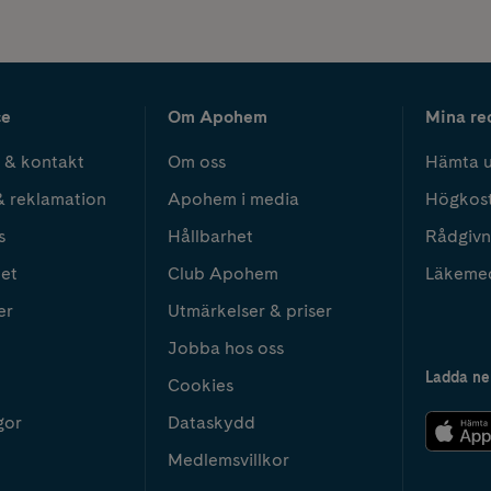
ce
Om Apohem
Mina re
 & kontakt
Om oss
Hämta u
& reklamation
Apohem i media
Högkos
s
Hållbarhet
Rådgivn
het
Club Apohem
Läkeme
er
Utmärkelser & priser
Jobba hos oss
Ladda ne
Cookies
gor
Dataskydd
Medlemsvillkor