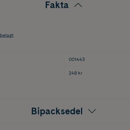
Fakta
belagt
001443
248 kr
Bipacksedel