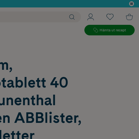
 köp*
Hämta ut recept
m,
tablett 40
unenthal
n ABBlister,
letter