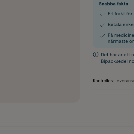
Snabba fakta
Fri frakt fö
Betala enke
Få medicinen
närmaste o
Det här är ett 
Bipacksedel
no