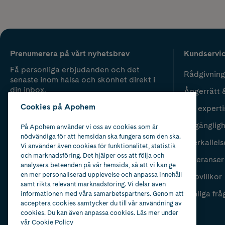
Prenumerera på vårt nyhetsbrev
Kundservi
Få personliga erbjudanden och det
Rådgivning
senaste inom hälsa och skönhet direkt i
din inbox.
Ångerrätt 
Cookies på Apohem
Vår experti
Fyll i mailadress
Skicka
Tillgänglig
På Apohem använder vi oss av cookies som är
nödvändiga för att hemsidan ska fungera som den ska.
Återkallels
Vi använder även cookies för funktionalitet, statistik
och marknadsföring. Det hjälper oss att följa och
Leveranser
analysera beteenden på vår hemsida, så att vi kan ge
en mer personaliserad upplevelse och anpassa innehåll
Köpvillkor
samt rikta relevant marknadsföring. Vi delar även
Vanliga frå
informationen med våra samarbetspartners. Genom att
acceptera cookies samtycker du till vår användning av
cookies. Du kan även anpassa cookies. Läs mer under
vår
Cookie Policy