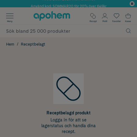
Använd kod: SOMMAR20 för 20% över 649kr
✓ Fri frakt
Meny
Recept
Profil
Favoriter
Kassa
✓ Rådgivning från farmaceuter & hudterapeuter
✓ Poäng på alla köp*
Hem
Receptbelagt
Receptbelagd produkt
Logga in för att se
lagerstatus och handla dina
recept.