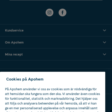
Kundservice
Om Apohem
Mina recept
Ladda ner vår app
Cookies på Apohem
På Apohem använder vi oss av cookies som är nödvändiga för
att hemsidan ska fungera som den ska. Vi använder även cookies
för funktionalitet, statistik och marknadsföring. Det hjälper oss
att följa och analysera beteenden på vår hemsida, så att vi kan
Apotek med tillstånd
ge en mer personaliserad upplevelse och anpassa innehåll samt
av Läkemedelsverket