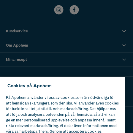
Kundservice
Om Apohem
Mina recept
Ladda ner vår app
Cookies på Apohem
På Apohem använder vi oss av cookies som är nödvändiga för
att hemsidan ska fungera som den ska. Vi använder även cookies
för funktionalitet, statistik och marknadsföring. Det hjälper oss
att följa och analysera beteenden på vår hemsida, så att vi kan
ge en mer personaliserad upplevelse och anpassa innehåll samt
Apotek med tillstånd
rikta relevant marknadsföring. Vi delar även informationen med
av Läkemedelsverket
våra samarbetspartners. Genom att acceptera cookies