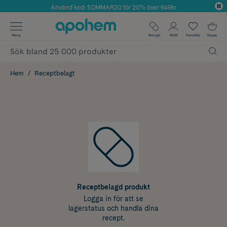
Använd kod: SOMMAR20 för 20% över 649kr
Årets Butik 2025 inom Skönhet
✓ Fri frakt
Meny
Recept
Profil
Favoriter
Kassa
✓ Rådgivning från farmaceuter & hudterapeuter
✓ Poäng på alla köp*
Hem
Receptbelagt
Receptbelagd produkt
Logga in för att se
lagerstatus och handla dina
recept.