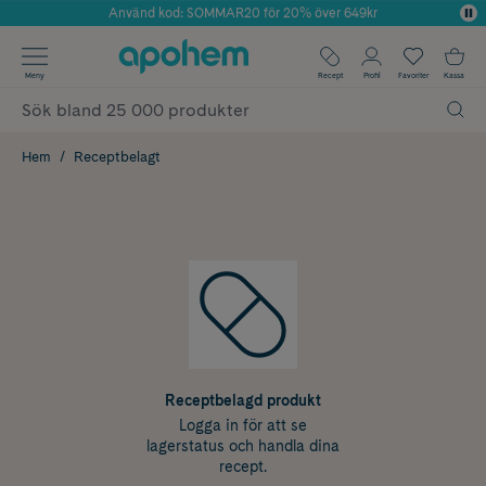
Använd kod: SOMMAR20 för 20% över 649kr
Årets Butik 2025 inom Skönhet
✓ Fri frakt
Meny
Recept
Profil
Favoriter
Kassa
✓ Rådgivning från farmaceuter & hudterapeuter
✓ Poäng på alla köp*
Hem
Receptbelagt
Receptbelagd produkt
Logga in för att se
lagerstatus och handla dina
recept.