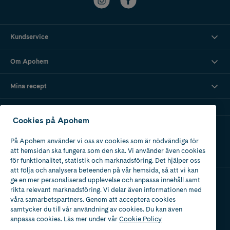
Kundservice
Om Apohem
Mina recept
Cookies på Apohem
Ladda ner vår app
På Apohem använder vi oss av cookies som är nödvändiga för
att hemsidan ska fungera som den ska. Vi använder även cookies
för funktionalitet, statistik och marknadsföring. Det hjälper oss
att följa och analysera beteenden på vår hemsida, så att vi kan
ge en mer personaliserad upplevelse och anpassa innehåll samt
rikta relevant marknadsföring. Vi delar även informationen med
Apotek med tillstånd
våra samarbetspartners. Genom att acceptera cookies
av Läkemedelsverket
samtycker du till vår användning av cookies. Du kan även
anpassa cookies. Läs mer under vår
Cookie Policy