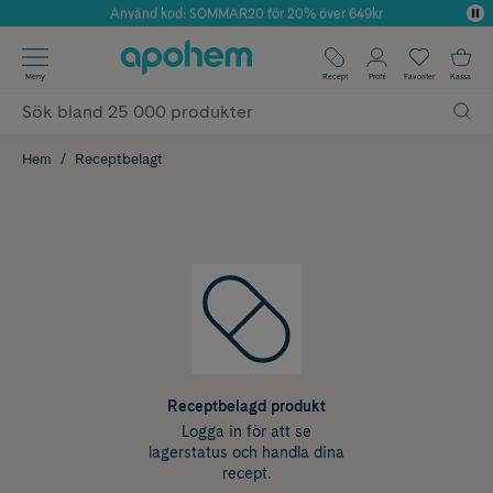
Använd kod: SOMMAR20 för 20% över 649kr
Årets Butik 2025 inom Skönhet
✓ Fri frakt
Meny
Recept
Profil
Favoriter
Kassa
✓ Rådgivning från farmaceuter & hudterapeuter
✓ Poäng på alla köp*
Hem
Receptbelagt
Receptbelagd produkt
Logga in för att se
lagerstatus och handla dina
recept.