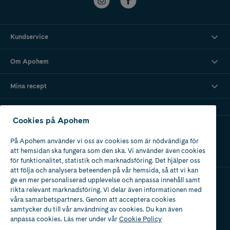
Kundservice
Om Apohem
Mina recept
Cookies på Apohem
Ladda ner vår app
På Apohem använder vi oss av cookies som är nödvändiga för
att hemsidan ska fungera som den ska. Vi använder även cookies
för funktionalitet, statistik och marknadsföring. Det hjälper oss
att följa och analysera beteenden på vår hemsida, så att vi kan
ge en mer personaliserad upplevelse och anpassa innehåll samt
rikta relevant marknadsföring. Vi delar även informationen med
Apotek med tillstånd
våra samarbetspartners. Genom att acceptera cookies
av Läkemedelsverket
samtycker du till vår användning av cookies. Du kan även
anpassa cookies. Läs mer under vår
Cookie Policy