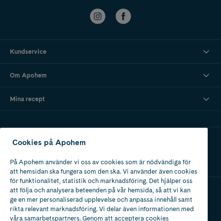
Kundservice
Om Apohem
Mina recept
Ladda ner vår app
Cookies på Apohem
På Apohem använder vi oss av cookies som är nödvändiga för
att hemsidan ska fungera som den ska. Vi använder även cookies
för funktionalitet, statistik och marknadsföring. Det hjälper oss
att följa och analysera beteenden på vår hemsida, så att vi kan
ge en mer personaliserad upplevelse och anpassa innehåll samt
Apotek med tillstånd
rikta relevant marknadsföring. Vi delar även informationen med
av Läkemedelsverket
våra samarbetspartners. Genom att acceptera cookies