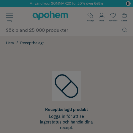
Använd kod: SOMMAR20 för 20% över 649kr
Årets Butik 2025 inom Skönhet
✓ Fri frakt
Meny
Recept
Profil
Favoriter
Kassa
✓ Rådgivning från farmaceuter & hudterapeuter
✓ Poäng på alla köp*
Hem
Receptbelagt
Receptbelagd produkt
Logga in för att se
lagerstatus och handla dina
recept.