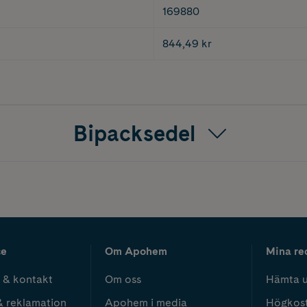
169880
844,49 kr
Bipacksedel
ce
Om Apohem
Mina re
 & kontakt
Om oss
Hämta u
& reklamation
Apohem i media
Högkos