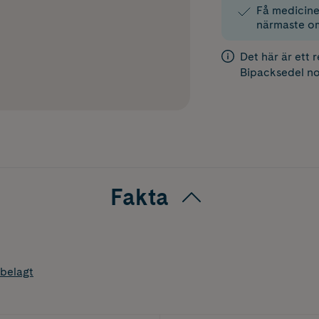
Få medicinen
närmaste o
Det här är ett 
Bipacksedel
no
Fakta
belagt