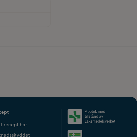
cept
Apotek med
tillstånd av
Läkemedelsverket
t recept här
tnadsskyddet