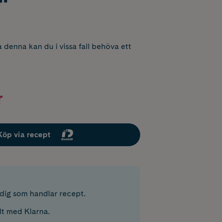
 denna kan du i vissa fall behöva ett
r
Köp via recept
r dig som handlar recept.
lt med Klarna.