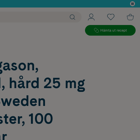
 köp*
Hämta ut recept
gason,
, hård 25 mg
Sweden
ter, 100
r