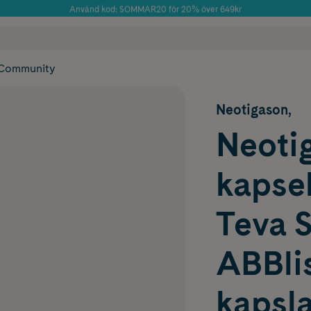
Använd kod: SOMMAR20 för 20% över 649kr
Årets Butik 2025 inom Skönhet
 frakt
✓ Rådgivning från farmaceuter & hudterapeuter
✓ Poäng på alla
Community
Neotigason,
Neoti
kapsel
Teva 
ABBlis
kapsla