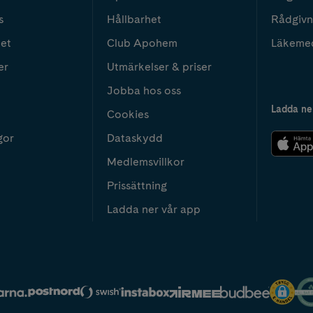
s
Hållbarhet
Rådgivn
het
Club Apohem
Läkeme
er
Utmärkelser & priser
Jobba hos oss
Ladda ne
Cookies
gor
Dataskydd
Medlemsvillkor
Prissättning
Ladda ner vår app