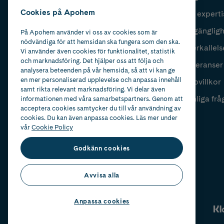
Cookies på Apohem
Vår experti
Fyll i mailadress
Skicka
Tillgänglig
På Apohem använder vi oss av cookies som är
nödvändiga för att hemsidan ska fungera som den ska.
Återkallels
Vi använder även cookies för funktionalitet, statistik
och marknadsföring. Det hjälper oss att följa och
Leveranser
analysera beteenden på vår hemsida, så att vi kan ge
en mer personaliserad upplevelse och anpassa innehåll
Köpvillkor
samt rikta relevant marknadsföring. Vi delar även
Vanliga frå
informationen med våra samarbetspartners. Genom att
acceptera cookies samtycker du till vår användning av
cookies. Du kan även anpassa cookies. Läs mer under
vår
Cookie Policy
Godkänn cookies
Avvisa alla
Anpassa cookies