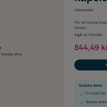
Läkemedel
För att kunna köpa
recept.
Ingår ej i förmån
844,49 k
t
h handla dina
Snabba fakta
Fri frakt fö
Betala enke