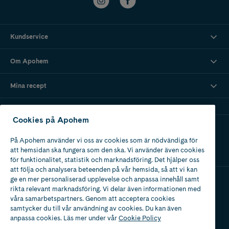
Kundservice
Om Apohem
Mina recept
Cookies på Apohem
Ladda ner vår app
På Apohem använder vi oss av cookies som är nödvändiga för
att hemsidan ska fungera som den ska. Vi använder även cookies
för funktionalitet, statistik och marknadsföring. Det hjälper oss
att följa och analysera beteenden på vår hemsida, så att vi kan
ge en mer personaliserad upplevelse och anpassa innehåll samt
rikta relevant marknadsföring. Vi delar även informationen med
Apotek med tillstånd
våra samarbetspartners. Genom att acceptera cookies
av Läkemedelsverket
samtycker du till vår användning av cookies. Du kan även
anpassa cookies. Läs mer under vår
Cookie Policy