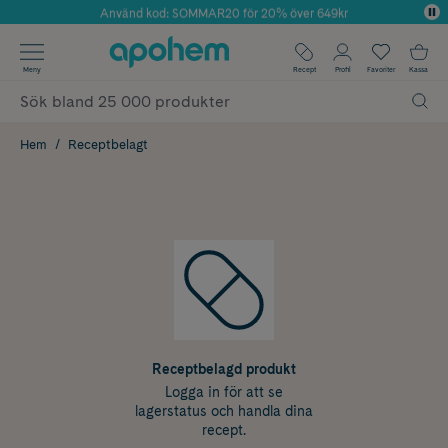
Använd kod: SOMMAR20 för 20% över 649kr
Årets Butik 2025 inom Skönhet
✓ Fri frakt
Meny
Recept
Profil
Favoriter
Kassa
✓ Rådgivning från farmaceuter & hudterapeuter
✓ Poäng på alla köp*
Hem
Receptbelagt
Receptbelagd produkt
Logga in för att se
lagerstatus och handla dina
recept.