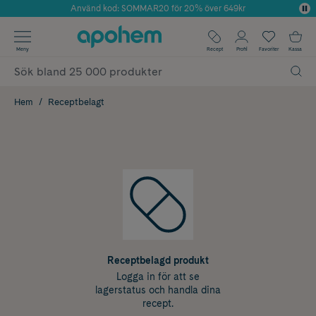
Använd kod: SOMMAR20 för 20% över 649kr
Årets Butik 2025 inom Skönhet
✓ Fri frakt
Meny
Recept
Profil
Favoriter
Kassa
✓ Rådgivning från farmaceuter & hudterapeuter
✓ Poäng på alla köp*
Hem
Receptbelagt
Receptbelagd produkt
Logga in för att se
lagerstatus och handla dina
recept.