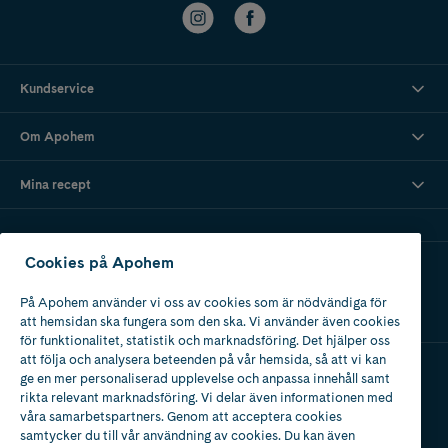
Kundservice
Om Apohem
Mina recept
Cookies på Apohem
Ladda ner vår app
På Apohem använder vi oss av cookies som är nödvändiga för
att hemsidan ska fungera som den ska. Vi använder även cookies
för funktionalitet, statistik och marknadsföring. Det hjälper oss
att följa och analysera beteenden på vår hemsida, så att vi kan
ge en mer personaliserad upplevelse och anpassa innehåll samt
Apotek med tillstånd
rikta relevant marknadsföring. Vi delar även informationen med
av Läkemedelsverket
våra samarbetspartners. Genom att acceptera cookies
samtycker du till vår användning av cookies. Du kan även