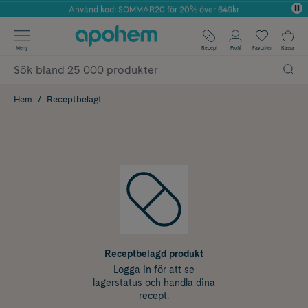
Använd kod: SOMMAR20 för 20% över 649kr
Årets Butik 2025 inom Skönhet
✓ Fri frakt
Meny
Recept
Profil
Favoriter
Kassa
✓ Rådgivning från farmaceuter & hudterapeuter
✓ Poäng på alla köp*
Hem
Receptbelagt
Receptbelagd produkt
Logga in för att se
lagerstatus och handla dina
recept.