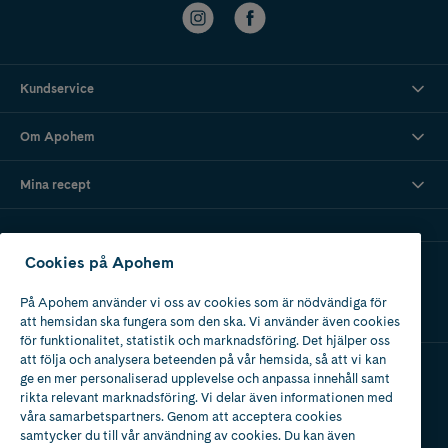
Kundservice
Om Apohem
Mina recept
Cookies på Apohem
Ladda ner vår app
På Apohem använder vi oss av cookies som är nödvändiga för
att hemsidan ska fungera som den ska. Vi använder även cookies
för funktionalitet, statistik och marknadsföring. Det hjälper oss
att följa och analysera beteenden på vår hemsida, så att vi kan
ge en mer personaliserad upplevelse och anpassa innehåll samt
Apotek med tillstånd
rikta relevant marknadsföring. Vi delar även informationen med
av Läkemedelsverket
våra samarbetspartners. Genom att acceptera cookies
samtycker du till vår användning av cookies. Du kan även