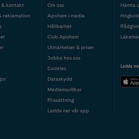
 & kontakt
Om oss
Hämta u
& reklamation
Apohem i media
Högkos
s
Hållbarhet
Rådgivn
het
Club Apohem
Läkeme
er
Utmärkelser & priser
Jobba hos oss
Ladda ne
Cookies
gor
Dataskydd
Medlemsvillkor
Prissättning
Ladda ner vår app