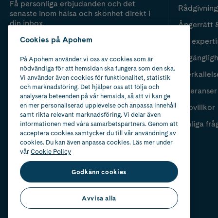
Få personliga erbjudanden och det
Rådgivning
senaste inom hälsa och skönhet direkt i
din inbox.
Ångerrätt 
Cookies på Apohem
Vår experti
Fyll i mailadress
Skicka
Tillgänglig
På Apohem använder vi oss av cookies som är
nödvändiga för att hemsidan ska fungera som den ska.
Återkallels
Vi använder även cookies för funktionalitet, statistik
och marknadsföring. Det hjälper oss att följa och
Leveranser
analysera beteenden på vår hemsida, så att vi kan ge
en mer personaliserad upplevelse och anpassa innehåll
Köpvillkor
samt rikta relevant marknadsföring. Vi delar även
Vanliga frå
informationen med våra samarbetspartners. Genom att
acceptera cookies samtycker du till vår användning av
cookies. Du kan även anpassa cookies. Läs mer under
vår
Cookie Policy
Godkänn cookies
Avvisa alla