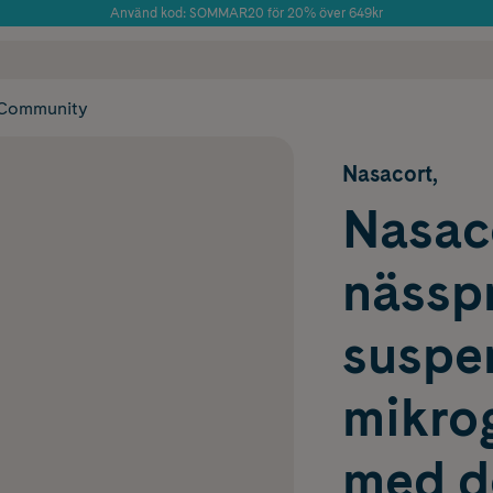
Använd kod: SOMMAR20 för 20% över 649kr
Årets Butik 2025 inom Skönhet
 frakt
✓ Rådgivning från farmaceuter & hudterapeuter
✓ Poäng på alla
Community
Nasacort,
Nasac
nässpr
suspe
mikro
med d