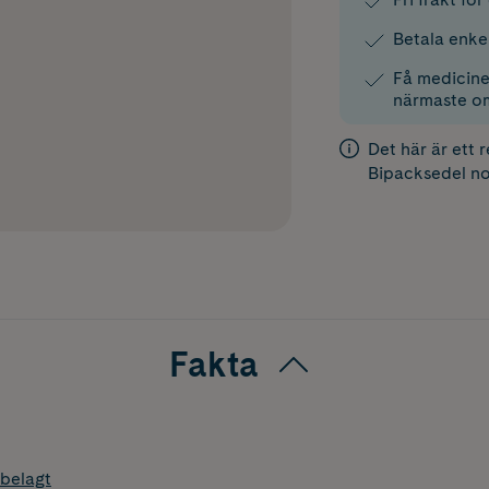
Betala enke
Få medicinen
närmaste o
Det här är ett 
Bipacksedel
no
Fakta
belagt