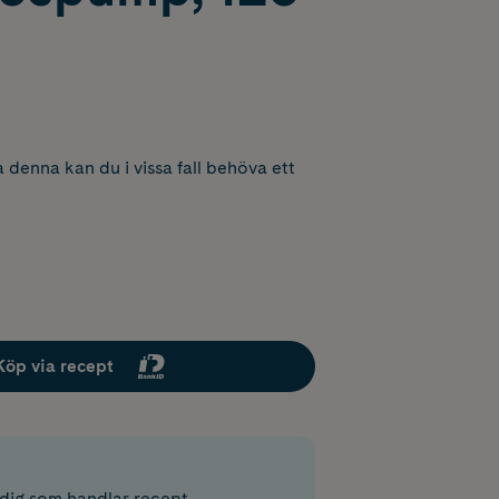
 denna kan du i vissa fall behöva ett
Köp via recept
r dig som handlar recept.