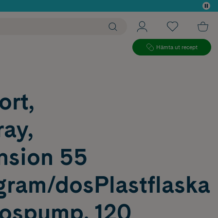
 köp*
Hämta ut recept
ort,
ay,
nsion 55
gram/dosPlastflaska
ospump, 120