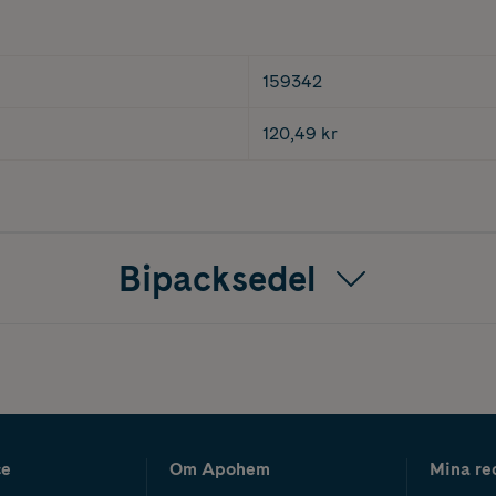
159342
120,49 kr
Bipacksedel
ce
Om Apohem
Mina re