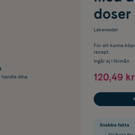
doser
Läkemedel
För att kunna köpa
recept.
Ingår ej i förmån
t
120,49 kr
h handla dina
Snabba fakta
Fri frakt fö