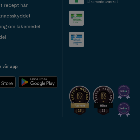
Läkemedelsverket
t recept här
tnadsskyddet
ing om läkemedel
del
r vår app
2024