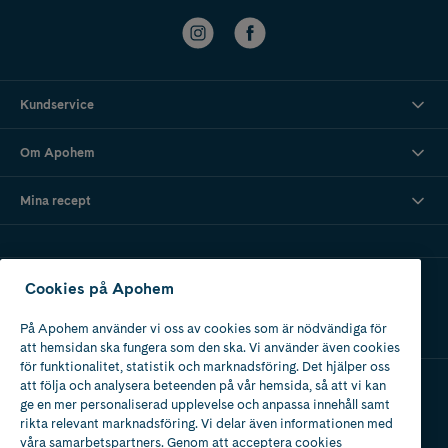
Kundservice
Om Apohem
Mina recept
Ladda ner vår app
Cookies på Apohem
På Apohem använder vi oss av cookies som är nödvändiga för
att hemsidan ska fungera som den ska. Vi använder även cookies
för funktionalitet, statistik och marknadsföring. Det hjälper oss
att följa och analysera beteenden på vår hemsida, så att vi kan
ge en mer personaliserad upplevelse och anpassa innehåll samt
Apotek med tillstånd
rikta relevant marknadsföring. Vi delar även informationen med
av Läkemedelsverket
våra samarbetspartners. Genom att acceptera cookies