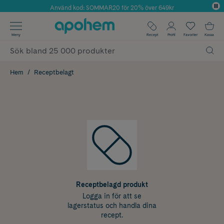
Använd kod: SOMMAR20 för 20% över 649kr
Årets Butik 2025 inom Skönhet
✓ Fri frakt
Meny
Recept
Profil
Favoriter
Kassa
✓ Rådgivning från farmaceuter & hudterapeuter
✓ Poäng på alla köp*
Hem
Receptbelagt
Receptbelagd produkt
Logga in för att se
lagerstatus och handla dina
recept.