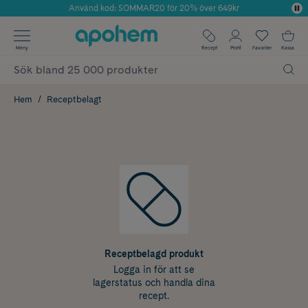
Använd kod: SOMMAR20 för 20% över 649kr
Årets Butik 2025 inom Skönhet
✓ Fri frakt
Meny
Recept
Profil
Favoriter
Kassa
✓ Rådgivning från farmaceuter & hudterapeuter
✓ Poäng på alla köp*
Hem
Receptbelagt
Receptbelagd produkt
Logga in för att se
lagerstatus och handla dina
recept.