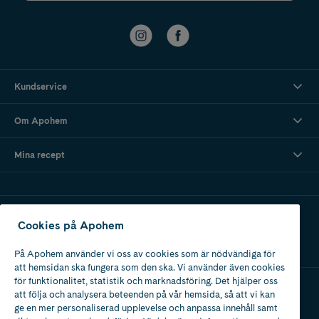
Kundservice
Om Apohem
Mina recept
Ladda ner vår app
Cookies på Apohem
På Apohem använder vi oss av cookies som är nödvändiga för
att hemsidan ska fungera som den ska. Vi använder även cookies
för funktionalitet, statistik och marknadsföring. Det hjälper oss
att följa och analysera beteenden på vår hemsida, så att vi kan
Apotek med tillstånd
ge en mer personaliserad upplevelse och anpassa innehåll samt
av Läkemedelsverket