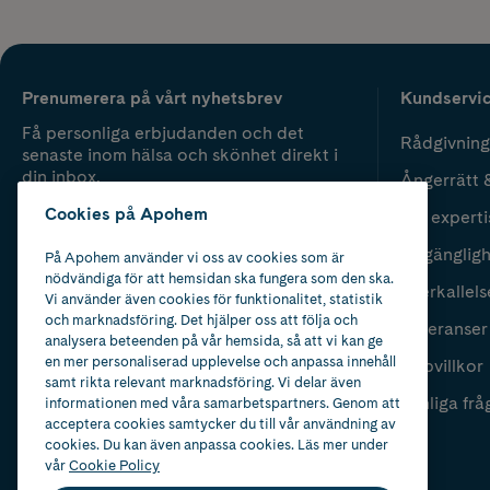
Prenumerera på vårt nyhetsbrev
Kundservi
Få personliga erbjudanden och det
Rådgivning
senaste inom hälsa och skönhet direkt i
din inbox.
Ångerrätt 
Cookies på Apohem
Vår experti
Fyll i mailadress
Skicka
Tillgänglig
På Apohem använder vi oss av cookies som är
nödvändiga för att hemsidan ska fungera som den ska.
Återkallels
Vi använder även cookies för funktionalitet, statistik
och marknadsföring. Det hjälper oss att följa och
Leveranser
analysera beteenden på vår hemsida, så att vi kan ge
en mer personaliserad upplevelse och anpassa innehåll
Köpvillkor
samt rikta relevant marknadsföring. Vi delar även
Vanliga frå
informationen med våra samarbetspartners. Genom att
acceptera cookies samtycker du till vår användning av
cookies. Du kan även anpassa cookies. Läs mer under
vår
Cookie Policy