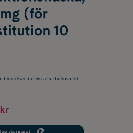
 mg (för
titution 10
 denna kan du i vissa fall behöva ett
kr
Köp via recept