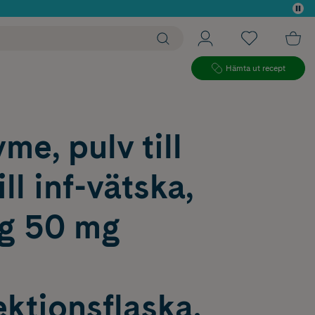
 köp*
Hämta ut recept
e, pulv till
ll inf-vätska,
ng 50 mg
ktionsflaska,