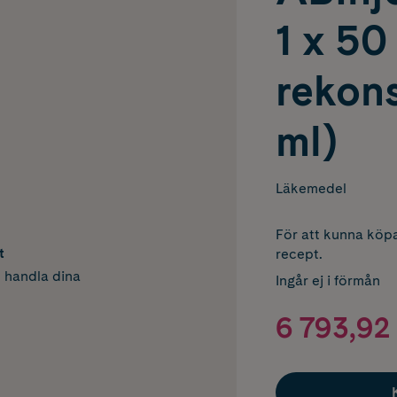
1 x 50
rekons
ml)
Läkemedel
För att kunna köpa
t
recept.
h handla dina
Ingår ej i förmån
6 793,92 