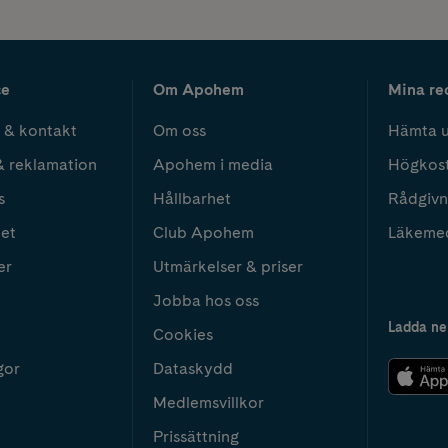
ce
Om Apohem
Mina re
 & kontakt
Om oss
Hämta u
& reklamation
Apohem i media
Högkos
s
Hållbarhet
Rådgivn
het
Club Apohem
Läkeme
er
Utmärkelser & priser
Jobba hos oss
Ladda ne
Cookies
gor
Dataskydd
Medlemsvillkor
Prissättning