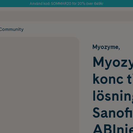
Använd kod: SOMMAR20 för 20% över 649kr
Årets Butik 2025 inom Skönhet
 frakt
✓ Rådgivning från farmaceuter & hudterapeuter
✓ Poäng på alla
Community
Myozyme,
Myozym
konc ti
lösni
Sanofi
ABInje