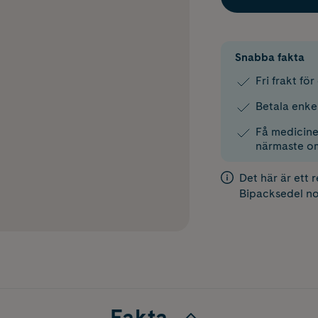
Snabba fakta
Fri frakt fö
Betala enke
Få medicinen
närmaste o
Det här är ett 
Bipacksedel
no
Fakta