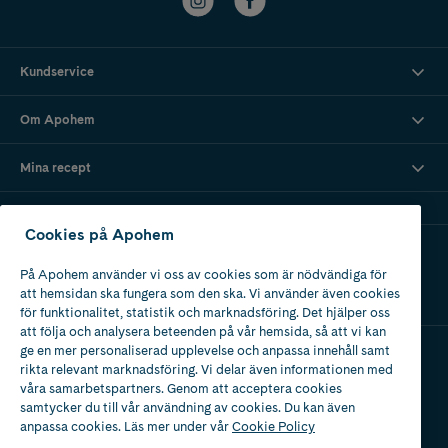
Kundservice
Om Apohem
Mina recept
Cookies på Apohem
Ladda ner vår app
På Apohem använder vi oss av cookies som är nödvändiga för
att hemsidan ska fungera som den ska. Vi använder även cookies
för funktionalitet, statistik och marknadsföring. Det hjälper oss
att följa och analysera beteenden på vår hemsida, så att vi kan
ge en mer personaliserad upplevelse och anpassa innehåll samt
rikta relevant marknadsföring. Vi delar även informationen med
Apotek med tillstånd
våra samarbetspartners. Genom att acceptera cookies
av Läkemedelsverket
samtycker du till vår användning av cookies. Du kan även
anpassa cookies. Läs mer under vår
Cookie Policy