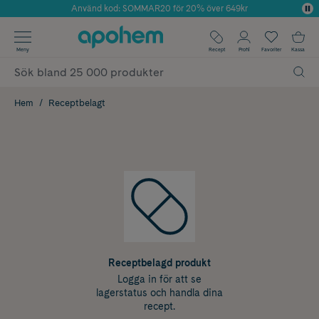
Använd kod: SOMMAR20 för 20% över 649kr
Årets Butik 2025 inom Skönhet
✓ Fri frakt
Meny
Recept
Profil
Favoriter
Kassa
✓ Rådgivning från farmaceuter & hudterapeuter
✓ Poäng på alla köp*
Hem
Receptbelagt
Receptbelagd produkt
Logga in för att se
lagerstatus och handla dina
recept.