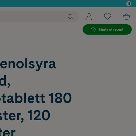
 köp*
Hämta ut recept
enolsyra
d,
tablett 180
ter, 120
ter