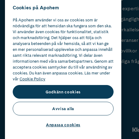
Cookies på Apohem
Vår experti
Fyll i mailadress
Skicka
Tillgänglig
På Apohem använder vi oss av cookies som är
nödvändiga för att hemsidan ska fungera som den ska.
Återkallels
Vi använder även cookies för funktionalitet, statistik
och marknadsföring. Det hjälper oss att följa och
Leveranser
analysera beteenden på vår hemsida, så att vi kan ge
en mer personaliserad upplevelse och anpassa innehåll
Köpvillkor
samt rikta relevant marknadsföring. Vi delar även
Vanliga frå
informationen med våra samarbetspartners. Genom att
acceptera cookies samtycker du till vår användning av
cookies. Du kan även anpassa cookies. Läs mer under
vår
Cookie Policy
Godkänn cookies
Avvisa alla
Anpassa cookies