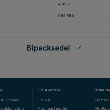
471951
954,35 kr
Bipacksedel
ce
Om Apohem
Mina re
 & kontakt
Om oss
Hämta u
& reklamation
Apohem i media
Högkos