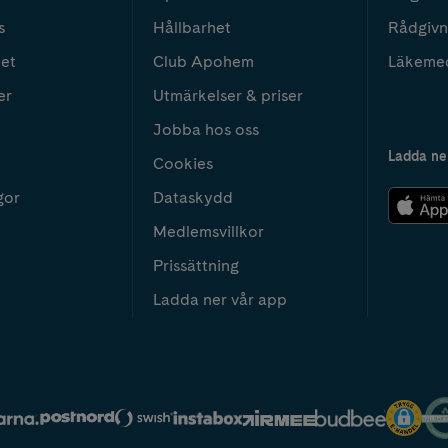
s
Hållbarhet
Rådgivn
het
Club Apohem
Läkeme
er
Utmärkelser & priser
Jobba hos oss
Ladda ne
Cookies
gor
Dataskydd
Medlemsvillkor
Prissättning
Ladda ner vår app