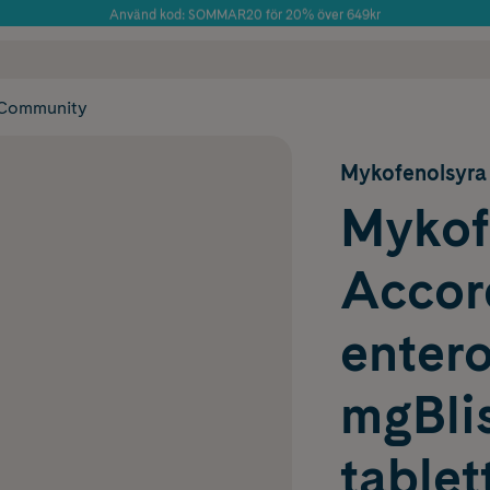
Använd kod: SOMMAR20 för 20% över 649kr
Årets Butik 2025 inom Skönhet
 frakt
✓ Rådgivning från farmaceuter & hudterapeuter
✓ Poäng på alla
Community
Mykofenolsyra
Mykof
Accor
entero
mgBlis
tablet