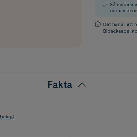
Få medicinen
närmaste o
Det här är ett 
Bipacksedel
no
Fakta
belagt