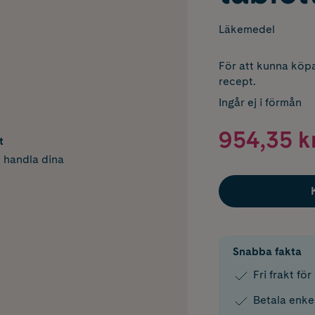
Läkemedel
För att kunna köpa
recept.
Ingår ej i förmån
954,35 k
t
h handla dina
Snabba fakta
Fri frakt fö
Betala enke