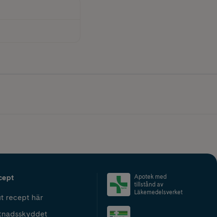
cept
Apotek med
tillstånd av
Läkemedelsverket
t recept här
tnadsskyddet