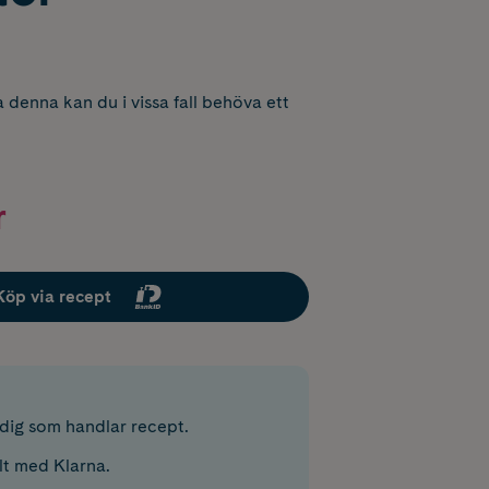
 denna kan du i vissa fall behöva ett
r
Köp via recept
r dig som handlar recept.
lt med Klarna.