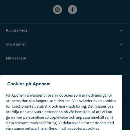
Kundservice
Om Apohem
Mina recept
Ladda ner vår app
Cookies på Apohem
På Apohem använder vi oss av cookies som är nödvändiga för
att hemsidan ska fungera som den ska. Vi använder även cookies
för funktionalitet, statistik och marknadsföring. Det hjälper oss
att följa och analysera beteenden på vår hemsida, så att vi kan
ge en mer personaliserad upplevelse och anpassa innehåll samt
Apotek med tillstånd
rikta relevant marknadsföring. Vi delar även informationen med
av Läkemedelsverket
våra samarbetspartners. Genom att acceptera cookies