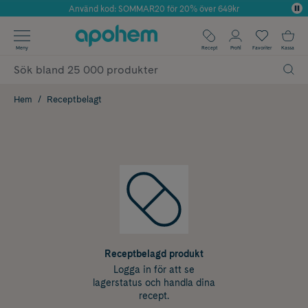
Använd kod: SOMMAR20 för 20% över 649kr
Årets Butik 2025 inom Skönhet
✓ Fri frakt
Meny
Recept
Profil
Favoriter
Kassa
✓ Rådgivning från farmaceuter & hudterapeuter
✓ Poäng på alla köp*
Hem
Receptbelagt
Receptbelagd produkt
Logga in för att se
lagerstatus och handla dina
recept.