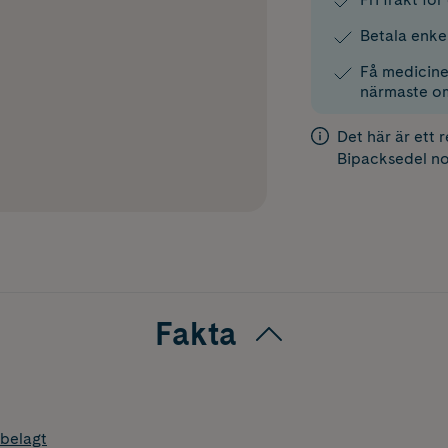
Betala enke
Få medicinen
närmaste o
Det här är ett 
Bipacksedel
no
Fakta
belagt