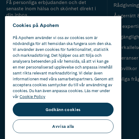
Få personliga erbjudanden och det
Rådgivning
senaste inom hälsa och skönhet direkt i
din inbox.
Ångerrätt 
Cookies på Apohem
Vår experti
Fyll i mailadress
Skicka
Tillgänglig
På Apohem använder vi oss av cookies som är
nödvändiga för att hemsidan ska fungera som den ska.
Återkallels
Vi använder även cookies för funktionalitet, statistik
och marknadsföring. Det hjälper oss att följa och
Leveranser
analysera beteenden på vår hemsida, så att vi kan ge
en mer personaliserad upplevelse och anpassa innehåll
Köpvillkor
samt rikta relevant marknadsföring. Vi delar även
Vanliga frå
informationen med våra samarbetspartners. Genom att
acceptera cookies samtycker du till vår användning av
cookies. Du kan även anpassa cookies. Läs mer under
vår
Cookie Policy
Godkänn cookies
Avvisa alla