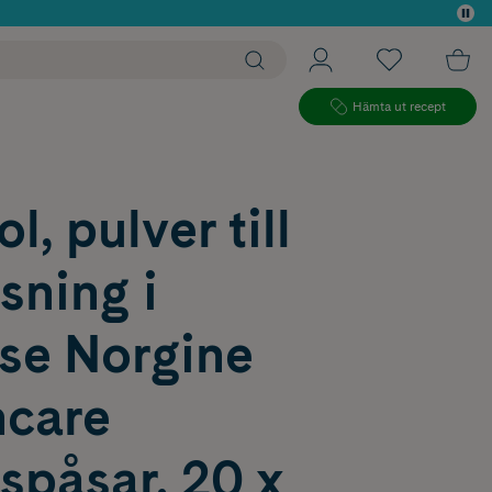
 köp*
Hämta ut recept
l, pulver till
ösning i
se Norgine
hcare
spåsar, 20 x