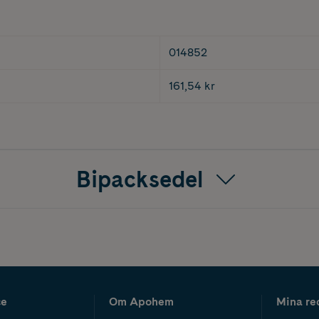
014852
161,54 kr
Bipacksedel
ce
Om Apohem
Mina re