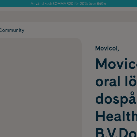
Använd kod: SOMMAR20 för 20% över 649kr
Årets Butik 2025 inom Skönhet
 frakt
✓ Rådgivning från farmaceuter & hudterapeuter
✓ Poäng på alla
Community
Movicol,
Movico
oral l
dospå
Healt
B.V.Do