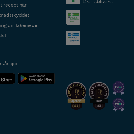
Läkemedelsverket
t recept här
tnadsskyddet
ing om läkemedel
del
r vår app
2024