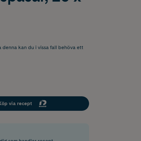
 denna kan du i vissa fall behöva ett
Köp via recept
r dig som handlar recept.