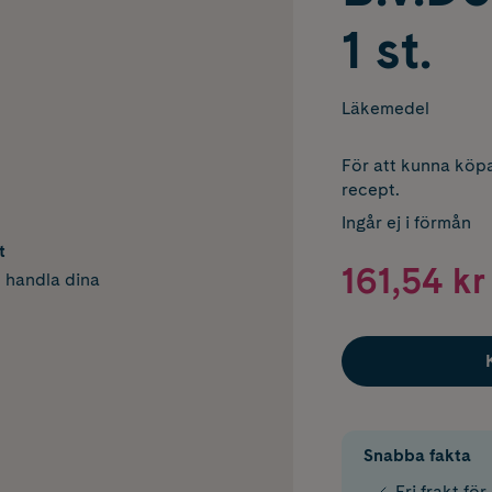
1 st.
Läkemedel
För att kunna köpa
recept.
Ingår ej i förmån
t
161,54 kr
h handla dina
Snabba fakta
Fri frakt fö