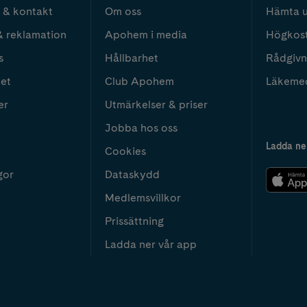
 & kontakt
Om oss
Hämta u
& reklamation
Apohem i media
Högkos
s
Hållbarhet
Rådgivn
het
Club Apohem
Läkeme
er
Utmärkelser & priser
Jobba hos oss
Ladda ne
Cookies
gor
Dataskydd
Medlemsvillkor
Prissättning
Ladda ner vår app