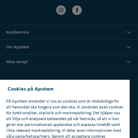
Kundservice
Om Apohem
Mina recept
Ladda ner vår app
Cookies på Apohem
På Apohem använder vi oss av cookies som är nödvändiga för
att hemsidan ska fungera som den ska. Vi använder även cookies
för funktionalitet, statistik och marknadsföring. Det hjälper oss
att följa och analysera beteenden på vår hemsida, så att vi kan
ge en mer personaliserad upplevelse och anpassa innehåll samt
Apotek med tillstånd
rikta relevant marknadsföring. Vi delar även informationen med
av Läkemedelsverket
våra samarbetspartners. Genom att acceptera cookies