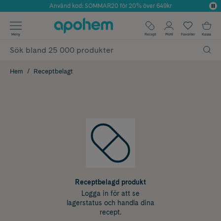
Använd kod: SOMMAR20 för 20% över 649kr
Årets Butik 2025 inom Skönhet
✓ Fri frakt
Meny
Recept
Profil
Favoriter
Kassa
✓ Rådgivning från farmaceuter & hudterapeuter
✓ Poäng på alla köp*
Hem
Receptbelagt
Receptbelagd produkt
Logga in för att se
lagerstatus och handla dina
recept.