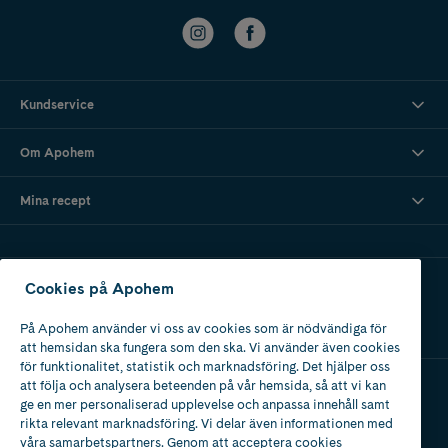
Kundservice
Om Apohem
Mina recept
Ladda ner vår app
Cookies på Apohem
På Apohem använder vi oss av cookies som är nödvändiga för
att hemsidan ska fungera som den ska. Vi använder även cookies
för funktionalitet, statistik och marknadsföring. Det hjälper oss
att följa och analysera beteenden på vår hemsida, så att vi kan
ge en mer personaliserad upplevelse och anpassa innehåll samt
Apotek med tillstånd
rikta relevant marknadsföring. Vi delar även informationen med
av Läkemedelsverket
våra samarbetspartners. Genom att acceptera cookies