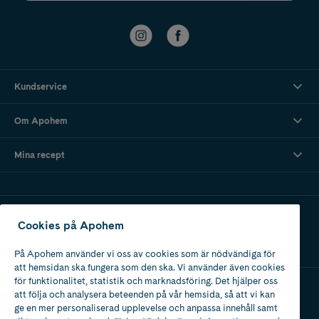
Kundservice
Om Apohem
Mina recept
Ladda ner vår app
Cookies på Apohem
På Apohem använder vi oss av cookies som är nödvändiga för
att hemsidan ska fungera som den ska. Vi använder även cookies
för funktionalitet, statistik och marknadsföring. Det hjälper oss
att följa och analysera beteenden på vår hemsida, så att vi kan
Apotek med tillstånd
ge en mer personaliserad upplevelse och anpassa innehåll samt
av Läkemedelsverket