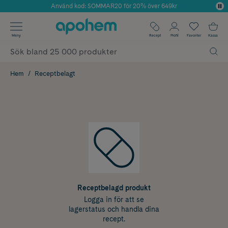
Använd kod: SOMMAR20 för 20% över 649kr
Årets Butik 2025 inom Skönhet
✓ Fri frakt
Meny
Recept
Profil
Favoriter
Kassa
✓ Rådgivning från farmaceuter & hudterapeuter
✓ Poäng på alla köp*
Hem
Receptbelagt
Receptbelagd produkt
Logga in för att se
lagerstatus och handla dina
recept.