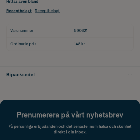
Hittas även bland
Receptbelagt
:
Receptbelagt
Varunummer
590821
Ordinarie pris
148 kr
Bipacksedel
Prenumerera på vårt nyhetsbrev
Få personliga erbjudanden och det senaste inom hälsa och skönhet
direkt i din inbox.