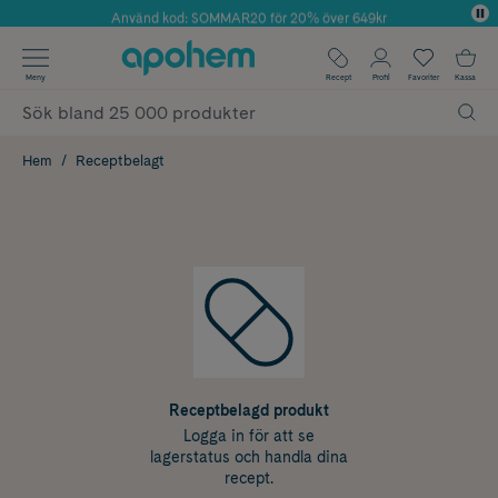
Använd kod: SOMMAR20 för 20% över 649kr
Årets Butik 2025 inom Skönhet
✓ Fri frakt
Meny
Recept
Profil
Favoriter
Kassa
✓ Rådgivning från farmaceuter & hudterapeuter
✓ Poäng på alla köp*
Hem
Receptbelagt
Receptbelagd produkt
Logga in för att se
lagerstatus och handla dina
recept.